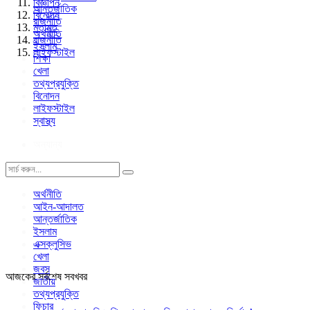
বিজ্ঞাপন
আন্তর্জাতিক
বিনোদন
রাজনীতি
মতামত
অর্থনীতি
রাজনীতি
ইসলাম
লাইফস্টাইল
শিক্ষা
খেলা
তথ্যপ্রযুক্তি
বিনোদন
লাইফস্টাইল
স্বাস্থ্য
অন্যান্য
অর্থনীতি
আইন-আদালত
আন্তর্জাতিক
ইসলাম
এক্সক্লুসিভ
খেলা
জবস
আজকের সর্বশেষ সবখবর
জাতীয়
তথ্যপ্রযুক্তি
ফিচার