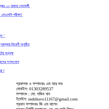
্রায় ২০ হাজার নেতাকর্মী
হলো এসএসসি পরীক্ষা!
্নু ‘
পুরস্কার বিতরণী অনুষ্ঠিত
টের অধ্যক্ষ
সাজিদের গণসংযোগ
রা !
প্রকাশক ও সম্পাদকঃ এম আর শুভ
মোবাইল: 01303289537
সম্পাদক : মো: সজিব খান
ইমেইল: mdshuvo11167@gmail.com
প্রধান সম্পাদকঃ জি এম খালেদ