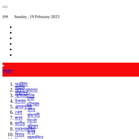
ঢাকা
Sunday , 19 February 2023
প্রচ্ছদ
অর্থনীতি
জাতীয়
আইন-আদালত
সারাদেশ
আন্তর্জাতিক
ঢাকা
ইসলাম
চট্টগ্রাম
এক্সক্লুসিভ
খুলনা
খেলা
রাজশাহী
জবস
সিলেট
জাতীয়
বরিশাল
তথ্যপ্রযুক্তি
রংপুর
ফিচার
ময়মনসিংহ