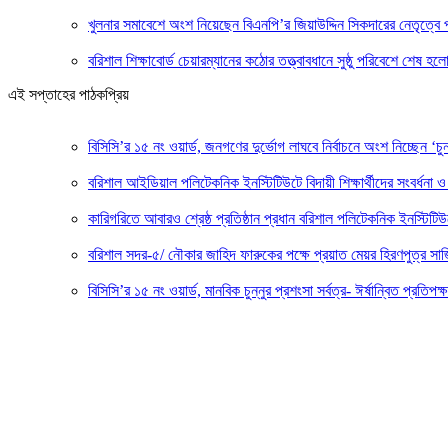
খুলনার সমাবেশে অংশ নিয়েছেন বিএনপি’র জিয়াউদ্দিন সিকদারের নেতৃত্বে প
বরিশাল শিক্ষাবোর্ড চেয়ারম্যানের কঠোর তত্ত্বাবধানে সুষ্ঠু পরিবেশে শেষ 
এই সপ্তাহের পাঠকপ্রিয়
বিসিসি’র ১৫ নং ওয়ার্ড, জনগণের দুর্ভোগ লাঘবে নির্বাচনে অংশ নিচ্ছেন ‘চুন
বরিশাল আইডিয়াল পলিটেকনিক ইনস্টিটিউটে বিদায়ী শিক্ষার্থীদের সংবর্ধনা ও 
কারিগরিতে আবারও শ্রেষ্ঠ প্রতিষ্ঠান প্রধান বরিশাল পলিটেকনিক ইনস্টিটিউ
বরিশাল সদর-৫/ নৌকার জাহিদ ফারুকের পক্ষে প্র‍য়াত মেয়র হিরণপুত্র 
বিসিসি’র ১৫ নং ওয়ার্ড, মানবিক চুন্নুর প্রশংসা সর্বত্র- ঈর্ষান্বিত প্রতিপক্ষ