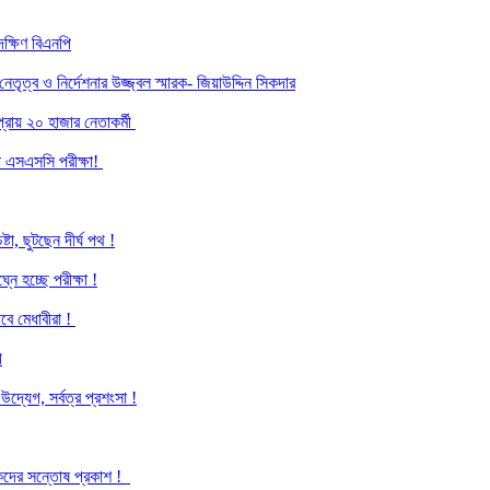
ক্ষিণ বিএনপি
ৃত্ব ও নির্দেশনার উজ্জ্বল স্মারক- জিয়াউদ্দিন সিকদার
্রায় ২০ হাজার নেতাকর্মী
হলো এসএসসি পরীক্ষা!
্টা, ছুটছেন দীর্ঘ পথ !
্নে হচ্ছে পরীক্ষা !
াবে মেধাবীরা !
ী
দ্যেগ, সর্বত্র প্রশংসা !
ভাবকদের সন্তোষ প্রকাশ !