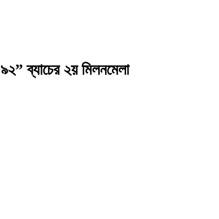
৯২” ব্যাচের ২য় মিলনমেলা