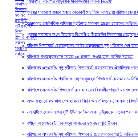
‘মহানগর বিএনপির আহ্বায়ক মনিরুজ্জামান ফারুক নির্দোষ’
বিজ্ঞাপন
বিনোদন
খুলনার সমাবেশে হাজার হাজার নেতাকর্মীদের নিয়ে অংশ নেয় বরিশাল জেলা দ
মতামত
রাজনীতি
তারুণ্যের রাজনৈতিক অধিকার প্রতিষ্ঠায় সমাবেশ তারেক রহমানের অভিনব নেত
লাইফস্টাইল
শিক্ষা
খুলনার সমাবেশে অংশ নিয়েছেন বিএনপি’র জিয়াউদ্দিন সিকদারের নেতৃত্বে প
শিল্প ও বানিজ্য
সর্বশেষ
বরিশাল শিক্ষাবোর্ড চেয়ারম্যানের কঠোর তত্ত্বাবধানে সুষ্ঠু পরিবেশে শেষ 
সারাদেশ
স্বাস্থ্য
বরিশালে গণঅভ্যুত্থানে আহত ৩৫ জনকে দেওয়া হলো আর্থিক সহায়তা
বরিশালের এসএসসি/ সুষ্ঠু পরীক্ষায় শিক্ষাবোর্ড চেয়ারম্যানের ঐকান্তিক প্রচেষ
বরিশালের এসএসসি/ প্রান্তিক কেন্দ্রে ছুটছেন শিক্ষাবোর্ড চেয়ারম্যান- নির্বিঘ
বরিশালের এসএসসি/ শিক্ষাবোর্ড চেয়ারম্যানের বিরামহীন প্রচেষ্টা- চমক দেখ
এখন সবচেয়ে বড় কাজ শেখ হাসিনার বিচার অনতিবিলম্বে শেষ করা : রিজভ
নলছিটিতে সেবায় নজির সৃষ্টি ইউএনও’র-এলাকা দৃষ্টিনন্দনেও একের পর এক উ
বর্ণাঢ্য আয়োজনে দৈনিক সত্য সংবাদের ২৩ বছর পূর্তি উৎসব
বরিশালের এসএসসি/ সুষ্ঠু পরীক্ষায় শিক্ষাবোর্ড চেয়ারম্যানের প্রতি অভি