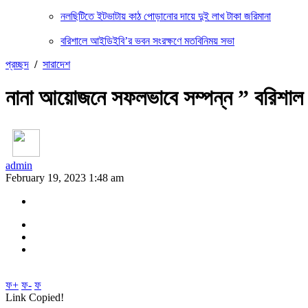
নলছিটিতে ইটভাটায় কাঠ পোড়ানোর দায়ে দুই লাখ টাকা জরিমানা
বরিশালে আইডিইবি’র ভবন সংরক্ষণে মতবিনিময় সভা
প্রচ্ছদ
/
সারাদেশ
নানা আয়োজনে সফলভাবে সম্পন্ন ” বরিশাল 
admin
February 19, 2023 1:48 am
ফ+
ফ-
ফ
Link Copied!