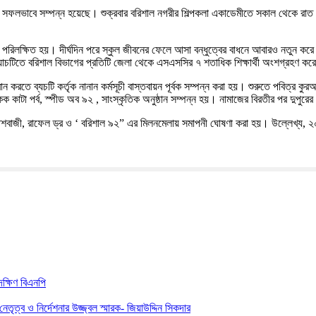
ফলভাবে সম্পন্ন হয়েছে। শুক্রবার বরিশাল নগরীর শিল্পকলা একাডেমীতে সকাল থেকে রাত ১০টা
র বিষয়টি পরিলক্ষিত হয়। দীর্ঘদিন পরে স্কুল জীবনের ফেলে আসা বন্ধুত্বের বাধনে আবারও নতুন
যাচটিতে বরিশাল বিভাগের প্রতিটি জেলা থেকে এসএসসির ৭ শতাধিক শিক্ষার্থী অংশগ্রহণ কর
বান করতে ব্যচটি কর্তৃক নানান কর্মসূচী বাস্তবায়ন পূর্বক সম্পন্ন করা হয়। শুরুতে পবিত্
 কাটা পর্ব, স্পীড অব ৯২ , সাংস্কৃতিক অনুষ্ঠান সম্পন্ন হয়। নামাজের বিরতীর পর দুপুরের খ
র আতশবাজী, রাফেল ড্র ও ‘ বরিশাল ৯২” এর মিলনমেলায় সমাপনী ঘোষণা করা হয়। উল্লেখ্য, 
ক্ষিণ বিএনপি
ৃত্ব ও নির্দেশনার উজ্জ্বল স্মারক- জিয়াউদ্দিন সিকদার