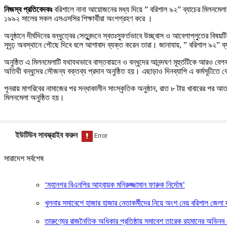
নিজস্ব প্রতিবেদকঃ
বরিশালে নানা আয়োজনের মধ্য দিয়ে ” বরিশাল ৯২” ব্যাচের মিলনমেলা স
১৯৯২ সালের সকল এসএসসির শিক্ষার্থীরা অংশগ্রহণ করে ।
অনুষ্ঠানে দীর্ঘদিনের বন্ধুত্বের সেতুবন্দনে স্বতঃস্ফুর্তভাবে উচ্ছ্বাস ও আবেগাপ্লুতে
সূদৃঢ় অবস্থানে পৌছে দিবে বলে আশাবাদ ব্যক্ত করেন তারা। জানাযায়, ” বরিশাল ৯২” ব্
অনুষ্ঠিত এ মিলনমেলাটি যথাযথভাবে বাস্তবায়নে ও বন্ধুদের আনন্দঘণ মূহুর্তটিকে আরও বেগ
অতিথী বন্ধুদের সৌজন্য বক্তব্য প্রদান অনুষ্ঠিত হয়। এছাড়াও দিনব্যাপি এ কর্মসূচীতে কেক
পূনরায় মাগরিবের নামাজের পর সন্ধাকালীন সাংস্কৃতিক অনুষ্ঠান, রাত ৮ টায় খাবারের প
মিলনমেলা অনুষ্ঠিত হয়।
ইউটিউব সাবস্ক্রাইব করুন
সারাদেশ সর্বশেষ
‘মহানগর বিএনপির আহ্বায়ক মনিরুজ্জামান ফারুক নির্দোষ’
খুলনার সমাবেশে হাজার হাজার নেতাকর্মীদের নিয়ে অংশ নেয় বরিশাল জেলা দ
তারুণ্যের রাজনৈতিক অধিকার প্রতিষ্ঠায় সমাবেশ তারেক রহমানের অভিনব নেত