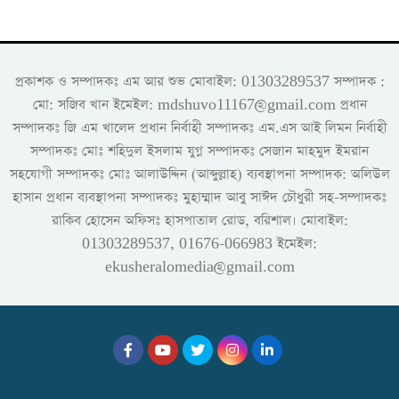
প্রকাশক ও সম্পাদকঃ এম আর শুভ মোবাইল: 01303289537 সম্পাদক :
মো: সজিব খান ইমেইল: mdshuvo11167@gmail.com প্রধান
সম্পাদকঃ জি এম খালেদ প্রধান নির্বাহী সম্পাদকঃ এম.এস আই লিমন নির্বাহী
সম্পাদকঃ মোঃ শহিদুল ইসলাম যুগ্ন সম্পাদকঃ সেজান মাহমুদ ইমরান
সহযোগী সম্পাদকঃ মোঃ আলাউদ্দিন (আব্দুল্লাহ) ব্যবস্থাপনা সম্পাদক: অলিউল
হাসান প্রধান ব্যবস্থাপনা সম্পাদকঃ মুহাম্মাদ আবু সাঈদ চৌধুরী সহ-সম্পাদকঃ
রাকিব হোসেন অফিসঃ হাসপাতাল রোড, বরিশাল। মোবাইল:
01303289537, 01676-066983 ইমেইল:
ekusheralomedia@gmail.com