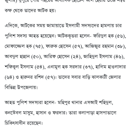
জুলাই) দুপুরে পৌর শহরের আবাসিক হোটেল আল হেরার ৩০৪ নম্বর
কক্ষ থেকে তাদের আটক হয়।
এদিকে, আটকের সময় জামায়াতে ইসলামী সদস্যদের হামলায় চার
পুলিশ সদস্য আহত হয়েছেন। আটককৃতরা হলেন- ফরিদুল হক (৫৬),
মোফাজ্জেল হক (৭৫), ফারুক হোসেন (৫৭), আজিজুর রহমান (৩৮),
আবদুল হান্নান (৫০), আরিফ হোসেন (২৪), জাহিদুল ইসলাম (৪৬),
শফিকুল ইসলাম (৫৪), এনামুল হক সরদার (৩৭), হালিম হাওলাদার
(৬৪) ও হারুনর রশিদ (৫৭)। তাদের সবার বাড়ি ঝালকাঠী জেলার
বিভিন্ন উপজেলায়।
আহত পুলিশ সদস্যরা হলেন- মহিপুর থানার এসআই শহিদুল,
কনস্টেবল মাসুম, হাসান ও ফরদার। তারা কলাপাড়া হাসপাতালে
চিকিৎসাধীন রয়েছেন।