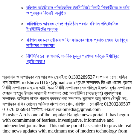
বরিশাল আইডিয়াল পলিটেকনিক ইনস্টিটিউটে বিদায়ী শিক্ষার্থীদের সংবর্ধনা
ও পুরস্কার বিতরণী অনুষ্ঠিত
কারিগরিতে আবারও শ্রেষ্ঠ প্রতিষ্ঠান প্রধান বরিশাল পলিটেকনিক
ইনস্টিটিউটের অধ্যক্ষ
বরিশাল সদর-৫/ নৌকার জাহিদ ফারুকের পক্ষে প্র‍য়াত মেয়র হিরণপুত্র
সাজিদের গণসংযোগ
বিসিসি’র ১৫ নং ওয়ার্ড, মানবিক চুন্নুর প্রশংসা সর্বত্র- ঈর্ষান্বিত
প্রতিপক্ষরা !
প্রকাশক ও সম্পাদকঃ এম আর শুভ মোবাইল: 01303289537 সম্পাদক : মো: সজিব
খান ইমেইল: mdshuvo11167@gmail.com প্রধান সম্পাদকঃ জি এম খালেদ প্রধান
নির্বাহী সম্পাদকঃ এম.এস আই লিমন নির্বাহী সম্পাদকঃ মোঃ শহিদুল ইসলাম যুগ্ন সম্পাদকঃ
সেজান মাহমুদ ইমরান সহযোগী সম্পাদকঃ মোঃ আলাউদ্দিন (আব্দুল্লাহ) ব্যবস্থাপনা
সম্পাদক: অলিউল হাসান প্রধান ব্যবস্থাপনা সম্পাদকঃ মুহাম্মাদ আবু সাঈদ চৌধুরী সহ-
সম্পাদকঃ রাকিব হোসেন অফিসঃ হাসপাতাল রোড, বরিশাল। মোবাইল: 01303289537,
01676-066983 ইমেইল: ekusheralomedia@gmail.com
Ekusher Alo is one of the popular Bangle news portal. It has begun
with commitment of fearless, investigative, informative and
independent journalism. This online portal has started to provide real
time news updates with maximum use of modern technology from