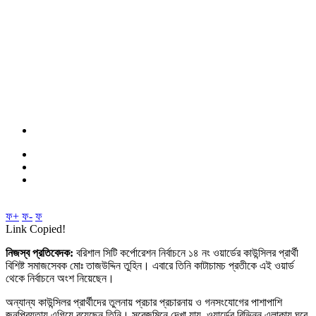
ফ+
ফ-
ফ
Link Copied!
নিজস্ব প্রতিবেদক:
বরিশাল সিটি কর্পোরেশন নির্বাচনে ১৪ নং ওয়ার্ডের কাউন্সিলর প্রার্থী
বিশিষ্ট সমাজসেবক মোঃ তাজউদ্দিন তুহিন। এবারে তিনি কাটাচামচ প্রতীকে এই ওয়ার্ড
থেকে নির্বাচনে অংশ নিয়েছেন।
অন্যান্য কাউন্সিলর প্রার্থীদের তুলনায় প্রচার প্রচারনায় ও গনসংযোগের পাশাপাশি
জনপ্রিয়তায় এগিয়ে রয়েছেন তিনি। সরেজমিনে দেখা যায়, ওয়ার্ডের বিভিন্ন এলাকায় ঘুরে