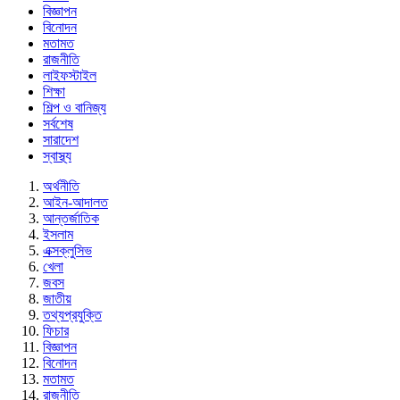
বিজ্ঞাপন
বিনোদন
মতামত
রাজনীতি
লাইফস্টাইল
শিক্ষা
শিল্প ও বানিজ্য
সর্বশেষ
সারাদেশ
স্বাস্থ্য
অর্থনীতি
আইন-আদালত
আন্তর্জাতিক
ইসলাম
এক্সক্লুসিভ
খেলা
জবস
জাতীয়
তথ্যপ্রযুক্তি
ফিচার
বিজ্ঞাপন
বিনোদন
মতামত
রাজনীতি