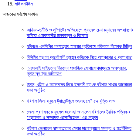
লাইফস্টাইল
আজকের সর্বশেষ সবখবর
অনিয়ম-দুর্নীতি ও লুটপাটের অভিযোগে প্যানেল চেয়ারম্যানের অপসারণের
দাবিতে এলাকাবাসীর মানববন্ধন ও বিক্ষোভ
হবিগঞ্জে এনসিপির পদযাত্রায় হামলার প্রতিবাদে বরিশালে বিক্ষোভ মিছিল
বিসিসির প্রধান প্রকৌশলী হুমায়ুন কবিরকে নিয়ে অপপ্রচার ও প্রপাগান্ডা
এএসআই সাইদুলের বিরুদ্ধে সামাজিক যোগাযোগমাধ্যমে অপপ্রচার,
সুনাম ক্ষুণ্নের অভিযোগ
ইমাম, খতিব ও আলেমদের নিয়ে ইসলামী ব্যাংক বরিশাল শাখায় আলোচনা
সভা অনুষ্ঠিত
বরিশাল জিলা স্কুলে ট্যালেন্টপুলে ৩৬সহ মোট ৫২ বৃত্তি লাভ
জেলা প্রশাসককে ফুলেল শুভেচ্ছা জানালেন বরিশালের দৈনিক পত্রিকার
‘প্রকাশক ও সম্পাদক এসোসিয়েশন’ এর নেতৃবৃন্দ
বরিশাল জেনারেল হাসপাতালের সেবার মানোন্নয়নে সমন্বয় ও মতবিনিময়
সভা অনুষ্ঠিত