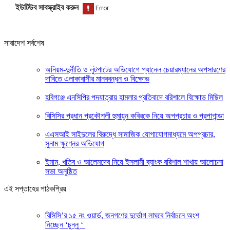
ইউটিউব সাবস্ক্রাইব করুন
সারাদেশ সর্বশেষ
অনিয়ম-দুর্নীতি ও লুটপাটের অভিযোগে প্যানেল চেয়ারম্যানের অপসারণের
দাবিতে এলাকাবাসীর মানববন্ধন ও বিক্ষোভ
হবিগঞ্জে এনসিপির পদযাত্রায় হামলার প্রতিবাদে বরিশালে বিক্ষোভ মিছিল
বিসিসির প্রধান প্রকৌশলী হুমায়ুন কবিরকে নিয়ে অপপ্রচার ও প্রপাগান্ডা
এএসআই সাইদুলের বিরুদ্ধে সামাজিক যোগাযোগমাধ্যমে অপপ্রচার,
সুনাম ক্ষুণ্নের অভিযোগ
ইমাম, খতিব ও আলেমদের নিয়ে ইসলামী ব্যাংক বরিশাল শাখায় আলোচনা
সভা অনুষ্ঠিত
এই সপ্তাহের পাঠকপ্রিয়
বিসিসি’র ১৫ নং ওয়ার্ড, জনগণের দুর্ভোগ লাঘবে নির্বাচনে অংশ
নিচ্ছেন ‘চুন্নু ‘