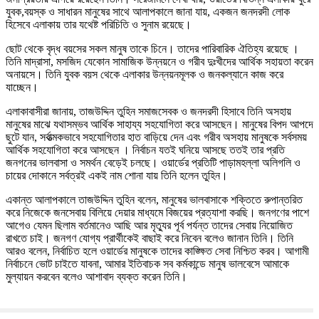
যুবক,বয়স্ক ও সাধারন মানুষের সাথে আলাপকালে জানা যায়, একজন জনদরদী লোক
হিসেবে এলাকায় তার যথেষ্ট পরিচিতি ও সুনাম রয়েছে।
ছোট থেকে বৃদ্ধ বয়সের সকল মানুষ তাকে চিনে। তাদের পারিবারিক ঐতিহ্য রয়েছে ।
তিনি মাদ্রাসা, মসজিদ যেকোন সামাজিক উন্নয়নে ও গরীব দুঃখীদের আর্থিক সহায়তা করেন
অনায়সে। তিনি যুবক বয়স থেকে এলাকার উন্নয়নমূলক ও জনকল্যানে কাজ করে
যাচ্ছেন।
এলাকাবাসীরা জানায়, তাজউদ্দিন তুহিন সমাজসেবক ও জনদরদী হিসাবে তিনি অসহায়
মানুষের মাঝে যথাসম্ভব আর্থিক সাহায্য সহযোগিতা করে আসছেন। মানুষের বিপদ আপদে
ছুটে যান, সর্বাত্মকভাবে সহযোগিতার হাত বাড়িয়ে দেন এবং গরীব অসহায় মানুষকে সর্বসময়
আর্থিক সহযোগিতা করে আসছেন । নির্বাচন যতই ঘনিয়ে আসছে ততই তার প্রতি
জনগনের ভালবাসা ও সমর্থন বেড়েই চলছে। ওয়ার্ডের প্রতিটি পাড়ামহল্লা অলিগলি ও
চায়ের দোকানে সর্বত্রই একই নাম শোনা যায় তিনি হলেন তুহিন।
একান্ত আলাপকালে তাজউদ্দিন তুহিন বলেন, মানুষের ভালবাসাকে শক্তিতে রুপান্তরিত
করে নিজেকে জনসেবায় বিলিয়ে দেয়ার মাধ্যমে বিজয়ের প্রত্যাশা করছি। জনগণের পাশে
আগেও যেমন ছিলাম বর্তমানেও আছি আর মৃত্যুর পূর্ব পর্যন্ত তাদের সেবায় নিয়োজিত
রাখতে চাই। জনগণ যোগ্য প্রার্থীকেই বাছাই করে নিবেন বলেও জানান তিনি। তিনি
আরও বলেন, নির্বাচিত হলে ওয়ার্ডের মানুষকে তাদের কাঙ্ক্ষিত সেবা নিশ্চিত করব। আগামী
নির্বাচনে ভোট চাইতে যাবনা, আমার ইতিবাচক সব কর্মকান্ডে মানুষ ভালবেসে আমাকে
মুল্যায়ন করবেন বলেও আশাবাদ ব্যক্ত করেন তিনি।