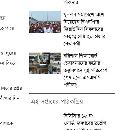
সিকদার
খুলনার সমাবেশে অংশ
লয়ে
নিয়েছেন বিএনপি’র
িতে পারে
জিয়াউদ্দিন সিকদারের
নেতৃত্বে প্রায় ২০ হাজার
নেতাকর্মী
ছে। দূরের
বরিশাল শিক্ষাবোর্ড
চেয়ারম্যানের কঠোর
সকল বিষয়ে
তত্ত্বাবধানে সুষ্ঠু পরিবেশে
শেষ হলো এসএসসি
পরীক্ষা!
ালয়ের প্রক্টর
ীক্ষার দিন
এই সপ্তাহের পাঠকপ্রিয়
বিসিসি’র ১৫ নং
ওয়ার্ড, জনগণের দুর্ভোগ
 পোশাকে