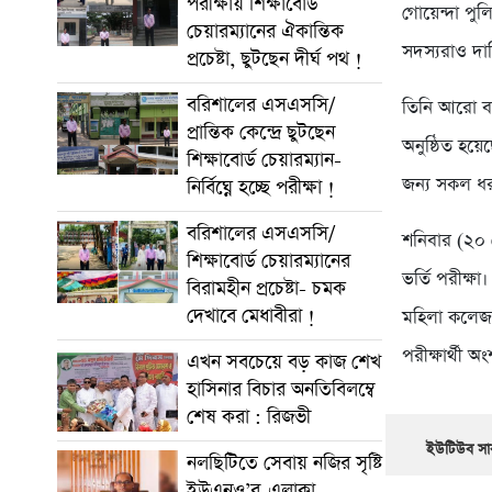
পরীক্ষায় শিক্ষাবোর্ড
গোয়েন্দা পু
চেয়ারম্যানের ঐকান্তিক
সদস্যরাও দা
প্রচেষ্টা, ছুটছেন দীর্ঘ পথ !
বরিশালের এসএসসি/
তিনি আরো বলে
প্রান্তিক কেন্দ্রে ছুটছেন
অনুষ্ঠিত হয়ে
শিক্ষাবোর্ড চেয়ারম্যান-
জন্য সকল ধরন
নির্বিঘ্নে হচ্ছে পরীক্ষা !
বরিশালের এসএসসি/
শনিবার (২০ ম
শিক্ষাবোর্ড চেয়ারম্যানের
ভর্তি পরীক্ষা
বিরামহীন প্রচেষ্টা- চমক
দেখাবে মেধাবীরা !
মহিলা কলেজ
পরীক্ষার্থী অ
এখন সবচেয়ে বড় কাজ শেখ
হাসিনার বিচার অনতিবিলম্বে
শেষ করা : রিজভী
ইউটিউব সাব
নলছিটিতে সেবায় নজির সৃষ্টি
ইউএনও’র-এলাকা