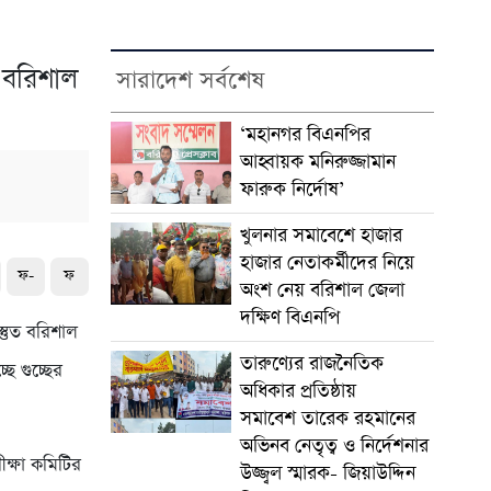
ে বরিশাল
সারাদেশ সর্বশেষ
‘মহানগর বিএনপির
আহ্বায়ক মনিরুজ্জামান
ফারুক নির্দোষ’
খুলনার সমাবেশে হাজার
হাজার নেতাকর্মীদের নিয়ে
ফ-
ফ
অংশ নেয় বরিশাল জেলা
দক্ষিণ বিএনপি
স্তুত বরিশাল
তারুণ্যের রাজনৈতিক
ে গুচ্ছের
অধিকার প্রতিষ্ঠায়
সমাবেশ তারেক রহমানের
অভিনব নেতৃত্ব ও নির্দেশনার
রীক্ষা কমিটির
উজ্জ্বল স্মারক- জিয়াউদ্দিন