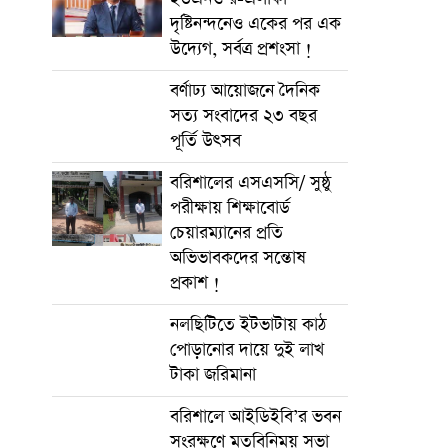
দৃষ্টিনন্দনেও একের পর এক
উদ্যেগ, সর্বত্র প্রশংসা !
বর্ণাঢ্য আয়োজনে দৈনিক
সত্য সংবাদের ২৩ বছর
পূর্তি উৎসব
বরিশালের এসএসসি/ সুষ্ঠু
পরীক্ষায় শিক্ষাবোর্ড
চেয়ারম্যানের প্রতি
অভিভাবকদের সন্তোষ
প্রকাশ !
নলছিটিতে ইটভাটায় কাঠ
পোড়ানোর দায়ে দুই লাখ
টাকা জরিমানা
বরিশালে আইডিইবি’র ভবন
সংরক্ষণে মতবিনিময় সভা