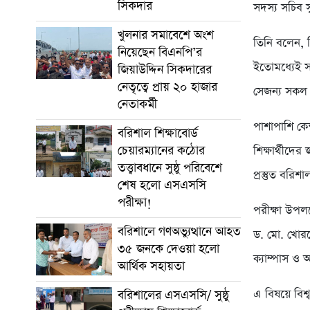
সিকদার
সদস্য সচিব স
খুলনার সমাবেশে অংশ
তিনি বলেন, ব
নিয়েছেন বিএনপি’র
ইতোমধ্যেই সকল
জিয়াউদ্দিন সিকদারের
নেতৃত্বে প্রায় ২০ হাজার
সেজন্য সকল প্
নেতাকর্মী
পাশাপাশি কেন
বরিশাল শিক্ষাবোর্ড
চেয়ারম্যানের কঠোর
শিক্ষার্থীদের
তত্ত্বাবধানে সুষ্ঠু পরিবেশে
প্রস্তুত বরিশা
শেষ হলো এসএসসি
পরীক্ষা!
পরীক্ষা উপলক
বরিশালে গণঅভ্যুত্থানে আহত
ড. মো. খোরশ
৩৫ জনকে দেওয়া হলো
ক্যাম্পাস ও
আর্থিক সহায়তা
এ বিষয়ে বিশ্
বরিশালের এসএসসি/ সুষ্ঠু