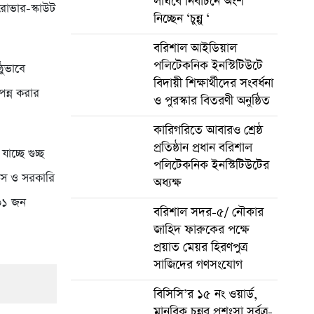
লাঘবে নির্বাচনে অংশ
রোভার-স্কাউট
নিচ্ছেন ‘চুন্নু ‘
বরিশাল আইডিয়াল
পলিটেকনিক ইনস্টিটিউটে
ঠুভাবে
বিদায়ী শিক্ষার্থীদের সংবর্ধনা
পন্ন করার
ও পুরস্কার বিতরণী অনুষ্ঠিত
কারিগরিতে আবারও শ্রেষ্ঠ
প্রতিষ্ঠান প্রধান বরিশাল
চ্ছে গুচ্ছ
পলিটেকনিক ইনস্টিটিউটের
ম্পাস ও সরকারি
অধ্যক্ষ
৩১ জন
বরিশাল সদর-৫/ নৌকার
জাহিদ ফারুকের পক্ষে
প্র‍য়াত মেয়র হিরণপুত্র
সাজিদের গণসংযোগ
বিসিসি’র ১৫ নং ওয়ার্ড,
মানবিক চুন্নুর প্রশংসা সর্বত্র-