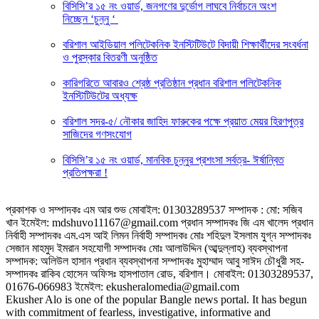
বিসিসি’র ১৫ নং ওয়ার্ড, জনগণের দুর্ভোগ লাঘবে নির্বাচনে অংশ
নিচ্ছেন ‘চুন্নু ‘
বরিশাল আইডিয়াল পলিটেকনিক ইনস্টিটিউটে বিদায়ী শিক্ষার্থীদের সংবর্ধনা
ও পুরস্কার বিতরণী অনুষ্ঠিত
কারিগরিতে আবারও শ্রেষ্ঠ প্রতিষ্ঠান প্রধান বরিশাল পলিটেকনিক
ইনস্টিটিউটের অধ্যক্ষ
বরিশাল সদর-৫/ নৌকার জাহিদ ফারুকের পক্ষে প্র‍য়াত মেয়র হিরণপুত্র
সাজিদের গণসংযোগ
বিসিসি’র ১৫ নং ওয়ার্ড, মানবিক চুন্নুর প্রশংসা সর্বত্র- ঈর্ষান্বিত
প্রতিপক্ষরা !
প্রকাশক ও সম্পাদকঃ এম আর শুভ মোবাইল: 01303289537 সম্পাদক : মো: সজিব
খান ইমেইল: mdshuvo11167@gmail.com প্রধান সম্পাদকঃ জি এম খালেদ প্রধান
নির্বাহী সম্পাদকঃ এম.এস আই লিমন নির্বাহী সম্পাদকঃ মোঃ শহিদুল ইসলাম যুগ্ন সম্পাদকঃ
সেজান মাহমুদ ইমরান সহযোগী সম্পাদকঃ মোঃ আলাউদ্দিন (আব্দুল্লাহ) ব্যবস্থাপনা
সম্পাদক: অলিউল হাসান প্রধান ব্যবস্থাপনা সম্পাদকঃ মুহাম্মাদ আবু সাঈদ চৌধুরী সহ-
সম্পাদকঃ রাকিব হোসেন অফিসঃ হাসপাতাল রোড, বরিশাল। মোবাইল: 01303289537,
01676-066983 ইমেইল: ekusheralomedia@gmail.com
Ekusher Alo is one of the popular Bangle news portal. It has begun
with commitment of fearless, investigative, informative and