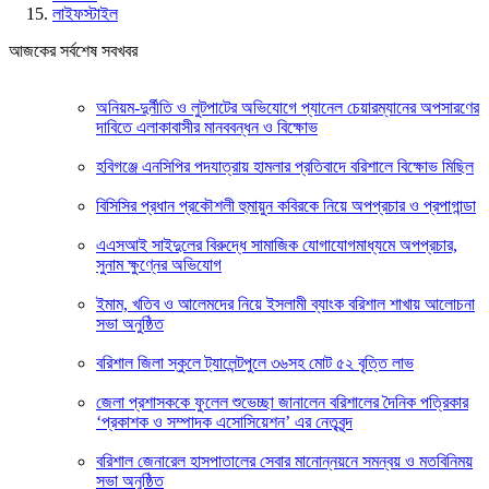
লাইফস্টাইল
আজকের সর্বশেষ সবখবর
অনিয়ম-দুর্নীতি ও লুটপাটের অভিযোগে প্যানেল চেয়ারম্যানের অপসারণের
দাবিতে এলাকাবাসীর মানববন্ধন ও বিক্ষোভ
হবিগঞ্জে এনসিপির পদযাত্রায় হামলার প্রতিবাদে বরিশালে বিক্ষোভ মিছিল
বিসিসির প্রধান প্রকৌশলী হুমায়ুন কবিরকে নিয়ে অপপ্রচার ও প্রপাগান্ডা
এএসআই সাইদুলের বিরুদ্ধে সামাজিক যোগাযোগমাধ্যমে অপপ্রচার,
সুনাম ক্ষুণ্নের অভিযোগ
ইমাম, খতিব ও আলেমদের নিয়ে ইসলামী ব্যাংক বরিশাল শাখায় আলোচনা
সভা অনুষ্ঠিত
বরিশাল জিলা স্কুলে ট্যালেন্টপুলে ৩৬সহ মোট ৫২ বৃত্তি লাভ
জেলা প্রশাসককে ফুলেল শুভেচ্ছা জানালেন বরিশালের দৈনিক পত্রিকার
‘প্রকাশক ও সম্পাদক এসোসিয়েশন’ এর নেতৃবৃন্দ
বরিশাল জেনারেল হাসপাতালের সেবার মানোন্নয়নে সমন্বয় ও মতবিনিময়
সভা অনুষ্ঠিত