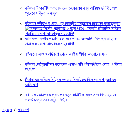
বরিশাল বিআরটিসি ম্যানেজারের তৎপরতায় বন্ধ অনিয়ম-দুর্নীতি, অপ-
প্রচারে সক্রিয় অসাধুরা!
বরিশালে নদীভাঙন রোধে প্রধানমন্ত্রীর হস্তক্ষেপ চাইলেন রহমাতুল্লাহ
আদালতে নির্দোষ প্রমাণের ৫ বছর পরেও এসআই মহিউদ্দিন মাহিকে
সামাজিক যোগাযোগমাধ্যমে হয়রানি!
বাউফলে অপসাংবাদিকতা রোধে করণীয় শীর্ষক আলোচনা সভা
বরিশাল মেট্রোপলিটন কলেজের এইচএসসি পরীক্ষার্থীদের দোয়া ও বিদায়
সংবর্ধনা
ঠিকাদারের অনিয়ম চিহ্নিত হওয়ায় পিআইওর বিরুদ্ধে অপপ্রচারের
অভিযোগ
বরিশালে মহানগর ছাত্রদলের নতুন কমিটিকে স্বাগত জানিয়ে ২৪ নং
ওয়ার্ড ছাত্রদলের আনন্দ মিছিল
প্রচ্ছদ
/
সারাদেশ