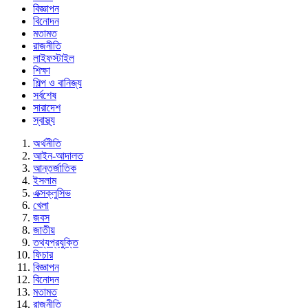
বিজ্ঞাপন
বিনোদন
মতামত
রাজনীতি
লাইফস্টাইল
শিক্ষা
শিল্প ও বানিজ্য
সর্বশেষ
সারাদেশ
স্বাস্থ্য
অর্থনীতি
আইন-আদালত
আন্তর্জাতিক
ইসলাম
এক্সক্লুসিভ
খেলা
জবস
জাতীয়
তথ্যপ্রযুক্তি
ফিচার
বিজ্ঞাপন
বিনোদন
মতামত
রাজনীতি