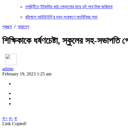
নলছিটিতে ইটভাটায় কাঠ পোড়ানোর দায়ে দুই লাখ টাকা জরিমানা
বরিশালে আইডিইবি’র ভবন সংরক্ষণে মতবিনিময় সভা
প্রচ্ছদ
/
সারাদেশ
শিক্ষিকাকে ধর্ষণচেষ্টা, স্কুলের সহ-সভাপতি গ্
admin
February 19, 2023 1:25 am
ফ+
ফ-
ফ
Link Copied!