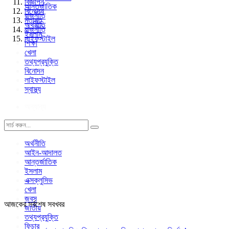
বিজ্ঞাপন
আন্তর্জাতিক
বিনোদন
রাজনীতি
মতামত
অর্থনীতি
রাজনীতি
ইসলাম
লাইফস্টাইল
শিক্ষা
খেলা
তথ্যপ্রযুক্তি
বিনোদন
লাইফস্টাইল
স্বাস্থ্য
অন্যান্য
অর্থনীতি
আইন-আদালত
আন্তর্জাতিক
ইসলাম
এক্সক্লুসিভ
খেলা
জবস
আজকের সর্বশেষ সবখবর
জাতীয়
তথ্যপ্রযুক্তি
ফিচার