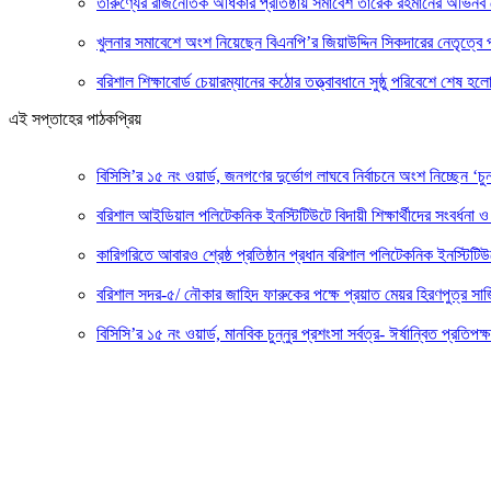
তারুণ্যের রাজনৈতিক অধিকার প্রতিষ্ঠায় সমাবেশ তারেক রহমানের অভিনব নেত
খুলনার সমাবেশে অংশ নিয়েছেন বিএনপি’র জিয়াউদ্দিন সিকদারের নেতৃত্বে প
বরিশাল শিক্ষাবোর্ড চেয়ারম্যানের কঠোর তত্ত্বাবধানে সুষ্ঠু পরিবেশে শেষ 
এই সপ্তাহের পাঠকপ্রিয়
বিসিসি’র ১৫ নং ওয়ার্ড, জনগণের দুর্ভোগ লাঘবে নির্বাচনে অংশ নিচ্ছেন ‘চুন
বরিশাল আইডিয়াল পলিটেকনিক ইনস্টিটিউটে বিদায়ী শিক্ষার্থীদের সংবর্ধনা ও 
কারিগরিতে আবারও শ্রেষ্ঠ প্রতিষ্ঠান প্রধান বরিশাল পলিটেকনিক ইনস্টিটিউ
বরিশাল সদর-৫/ নৌকার জাহিদ ফারুকের পক্ষে প্র‍য়াত মেয়র হিরণপুত্র 
বিসিসি’র ১৫ নং ওয়ার্ড, মানবিক চুন্নুর প্রশংসা সর্বত্র- ঈর্ষান্বিত প্রতিপক্ষ