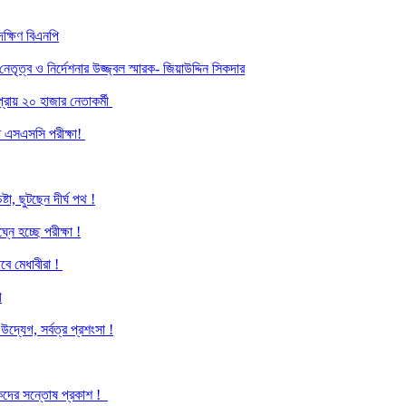
ক্ষিণ বিএনপি
ৃত্ব ও নির্দেশনার উজ্জ্বল স্মারক- জিয়াউদ্দিন সিকদার
্রায় ২০ হাজার নেতাকর্মী
হলো এসএসসি পরীক্ষা!
্টা, ছুটছেন দীর্ঘ পথ !
্নে হচ্ছে পরীক্ষা !
াবে মেধাবীরা !
ী
দ্যেগ, সর্বত্র প্রশংসা !
ভাবকদের সন্তোষ প্রকাশ !