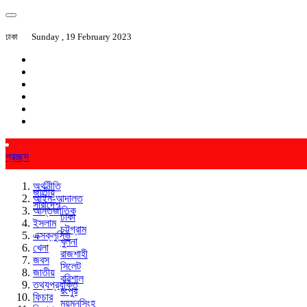
ঢাকা
Sunday , 19 February 2023
প্রচ্ছদ
অর্থনীতি
জাতীয়
আইন-আদালত
সারাদেশ
আন্তর্জাতিক
ঢাকা
ইসলাম
চট্টগ্রাম
এক্সক্লুসিভ
খুলনা
খেলা
রাজশাহী
জবস
সিলেট
জাতীয়
বরিশাল
তথ্যপ্রযুক্তি
রংপুর
ফিচার
ময়মনসিংহ