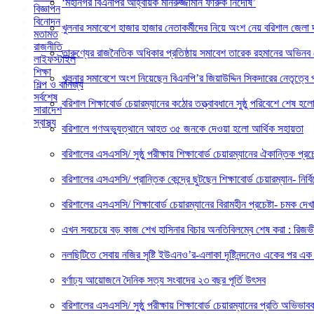
‘মহানগর বিএনপির আহ্বায়ক মনিরুজ্জামান ফারুক নির্দোষ’
বিজ্ঞাপন
বিনোদন
খুলনার সমাবেশে হাজার হাজার নেতাকর্মীদের নিয়ে অংশ নেয় বরিশাল জেলা দ
মতামত
রাজনীতি
তারুণ্যের রাজনৈতিক অধিকার প্রতিষ্ঠায় সমাবেশ তারেক রহমানের অভিনব নেত
লাইফস্টাইল
শিক্ষা
খুলনার সমাবেশে অংশ নিয়েছেন বিএনপি’র জিয়াউদ্দিন সিকদারের নেতৃত্বে প
শিল্প ও বানিজ্য
সর্বশেষ
বরিশাল শিক্ষাবোর্ড চেয়ারম্যানের কঠোর তত্ত্বাবধানে সুষ্ঠু পরিবেশে শেষ 
সারাদেশ
স্বাস্থ্য
বরিশালে গণঅভ্যুত্থানে আহত ৩৫ জনকে দেওয়া হলো আর্থিক সহায়তা
বরিশালের এসএসসি/ সুষ্ঠু পরীক্ষায় শিক্ষাবোর্ড চেয়ারম্যানের ঐকান্তিক প্রচেষ
বরিশালের এসএসসি/ প্রান্তিক কেন্দ্রে ছুটছেন শিক্ষাবোর্ড চেয়ারম্যান- নির্বিঘ
বরিশালের এসএসসি/ শিক্ষাবোর্ড চেয়ারম্যানের বিরামহীন প্রচেষ্টা- চমক দেখ
এখন সবচেয়ে বড় কাজ শেখ হাসিনার বিচার অনতিবিলম্বে শেষ করা : রিজভ
নলছিটিতে সেবায় নজির সৃষ্টি ইউএনও’র-এলাকা দৃষ্টিনন্দনেও একের পর এক উ
বর্ণাঢ্য আয়োজনে দৈনিক সত্য সংবাদের ২৩ বছর পূর্তি উৎসব
বরিশালের এসএসসি/ সুষ্ঠু পরীক্ষায় শিক্ষাবোর্ড চেয়ারম্যানের প্রতি অভি