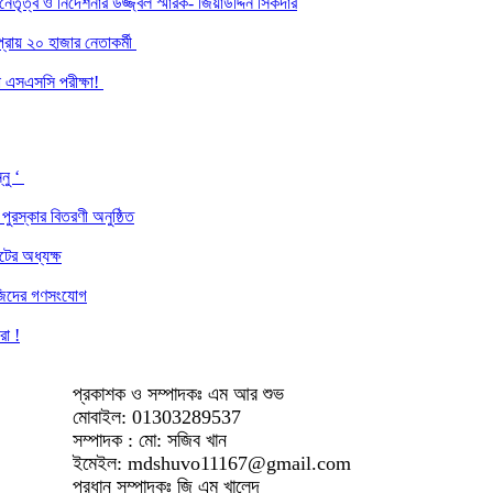
ৃত্ব ও নির্দেশনার উজ্জ্বল স্মারক- জিয়াউদ্দিন সিকদার
্রায় ২০ হাজার নেতাকর্মী
হলো এসএসসি পরীক্ষা!
্নু ‘
পুরস্কার বিতরণী অনুষ্ঠিত
টের অধ্যক্ষ
সাজিদের গণসংযোগ
রা !
প্রকাশক ও সম্পাদকঃ এম আর শুভ
মোবাইল: 01303289537
সম্পাদক : মো: সজিব খান
ইমেইল: mdshuvo11167@gmail.com
প্রধান সম্পাদকঃ জি এম খালেদ