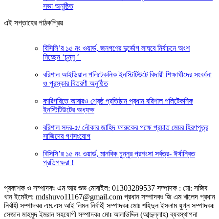
সভা অনুষ্ঠিত
এই সপ্তাহের পাঠকপ্রিয়
বিসিসি’র ১৫ নং ওয়ার্ড, জনগণের দুর্ভোগ লাঘবে নির্বাচনে অংশ
নিচ্ছেন ‘চুন্নু ‘
বরিশাল আইডিয়াল পলিটেকনিক ইনস্টিটিউটে বিদায়ী শিক্ষার্থীদের সংবর্ধনা
ও পুরস্কার বিতরণী অনুষ্ঠিত
কারিগরিতে আবারও শ্রেষ্ঠ প্রতিষ্ঠান প্রধান বরিশাল পলিটেকনিক
ইনস্টিটিউটের অধ্যক্ষ
বরিশাল সদর-৫/ নৌকার জাহিদ ফারুকের পক্ষে প্র‍য়াত মেয়র হিরণপুত্র
সাজিদের গণসংযোগ
বিসিসি’র ১৫ নং ওয়ার্ড, মানবিক চুন্নুর প্রশংসা সর্বত্র- ঈর্ষান্বিত
প্রতিপক্ষরা !
প্রকাশক ও সম্পাদকঃ এম আর শুভ মোবাইল: 01303289537 সম্পাদক : মো: সজিব
খান ইমেইল: mdshuvo11167@gmail.com প্রধান সম্পাদকঃ জি এম খালেদ প্রধান
নির্বাহী সম্পাদকঃ এম.এস আই লিমন নির্বাহী সম্পাদকঃ মোঃ শহিদুল ইসলাম যুগ্ন সম্পাদকঃ
সেজান মাহমুদ ইমরান সহযোগী সম্পাদকঃ মোঃ আলাউদ্দিন (আব্দুল্লাহ) ব্যবস্থাপনা