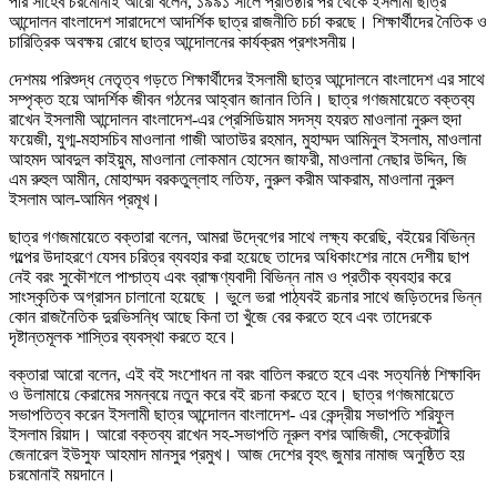
পীর সাহেব চরমোনাই আরো বলেন, ১৯৯১ সালে প্রতিষ্ঠার পর থেকে ইসলামী ছাত্র
আন্দোলন বাংলাদেশ সারাদেশে আদর্শিক ছাত্র রাজনীতি চর্চা করছে। শিক্ষার্থীদের নৈতিক ও
চারিত্রিক অবক্ষয় রোধে ছাত্র আন্দোলনের কার্যক্রম প্রশংসনীয়।
দেশময় পরিশুদ্ধ নেতৃত্ব গড়তে শিক্ষার্থীদের ইসলামী ছাত্র আন্দোলনে বাংলাদেশ এর সাথে
সম্পৃক্ত হয়ে আদর্শিক জীবন গঠনের আহ্বান জানান তিনি। ছাত্র গণজমায়েতে বক্তব্য
রাখেন ইসলামী আন্দোলন বাংলাদেশ-এর প্রেসিডিয়াম সদস্য হযরত মাওলানা নুরুল হুদা
ফয়েজী, যুগ্ম-মহাসচিব মাওলানা গাজী আতাউর রহমান, মুহাম্মদ আমিনুল ইসলাম, মাওলানা
আহমদ আবদুল কাইয়ুম, মাওলানা লোকমান হোসেন জাফরী, মাওলানা নেছার উদ্দিন, জি
এম রুহুল আমীন, মোহাম্মদ বরকতুল্লাহ লতিফ, নুরুল করীম আকরাম, মাওলানা নুরুল
ইসলাম আল-আমিন প্রমূখ।
ছাত্র গণজমায়েতে বক্তারা বলেন, আমরা উদ্বেগের সাথে লক্ষ্য করেছি, বইয়ের বিভিন্ন
গল্পের উদাহরণে যেসব চরিত্র ব্যবহার করা হয়েছে তাদের অধিকাংশের নামে দেশীয় ছাপ
নেই বরং সুকৌশলে পাশ্চাত্য এবং ব্রাহ্মণ্যবাদী বিভিন্ন নাম ও প্রতীক ব্যবহার করে
সাংস্কৃতিক অগ্রাসন চালানো হয়েছে । ভুলে ভরা পাঠ্যবই রচনার সাথে জড়িতদের ভিন্ন
কোন রাজনৈতিক দুরভিসন্ধি আছে কিনা তা খুঁজে বের করতে হবে এবং তাদেরকে
দৃষ্টান্তমূলক শাস্তির ব্যবস্থা করতে হবে।
বক্তারা আরো বলেন, এই বই সংশোধন না বরং বাতিল করতে হবে এবং সত্যনিষ্ঠ শিক্ষাবিদ
ও উলামায়ে কেরামের সমন্বয়ে নতুন করে বই রচনা করতে হবে। ছাত্র গণজমায়েতে
সভাপতিত্ব করেন ইসলামী ছাত্র আন্দোলন বাংলাদেশ- এর কেন্দ্রীয় সভাপতি শরিফুল
ইসলাম রিয়াদ। আরো বক্তব্য রাখেন সহ-সভাপতি নূরুল বশর আজিজী, সেক্রেটারি
জেনারেল ইউসুফ আহমাদ মানসুর প্রমুখ। আজ দেশের বৃহৎ জুমার নামাজ অনুষ্ঠিত হয়
চরমোনাই ময়দানে।