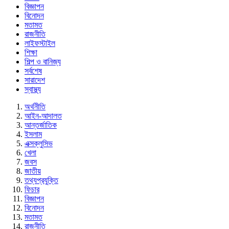
বিজ্ঞাপন
বিনোদন
মতামত
রাজনীতি
লাইফস্টাইল
শিক্ষা
শিল্প ও বানিজ্য
সর্বশেষ
সারাদেশ
স্বাস্থ্য
অর্থনীতি
আইন-আদালত
আন্তর্জাতিক
ইসলাম
এক্সক্লুসিভ
খেলা
জবস
জাতীয়
তথ্যপ্রযুক্তি
ফিচার
বিজ্ঞাপন
বিনোদন
মতামত
রাজনীতি