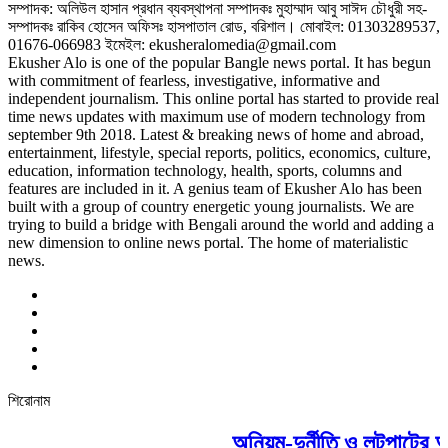
সম্পাদক: অলিউল হাসান প্রধান ব্যবস্থাপনা সম্পাদকঃ মুহাম্মাদ আবু সাঈদ চৌধুরী সহ-
সম্পাদকঃ রাকিব হোসেন অফিসঃ হাসপাতাল রোড, বরিশাল। মোবাইল: 01303289537,
01676-066983 ইমেইল: ekusheralomedia@gmail.com
Ekusher Alo is one of the popular Bangle news portal. It has begun
with commitment of fearless, investigative, informative and
independent journalism. This online portal has started to provide real
time news updates with maximum use of modern technology from
september 9th 2018. Latest & breaking news of home and abroad,
entertainment, lifestyle, special reports, politics, economics, culture,
education, information technology, health, sports, columns and
features are included in it. A genius team of Ekusher Alo has been
built with a group of country energetic young journalists. We are
trying to build a bridge with Bengali around the world and adding a
new dimension to online news portal. The home of materialistic
news.
শিরোনাম
অনিয়ম-দুর্নীতি ও লুটপাটের 