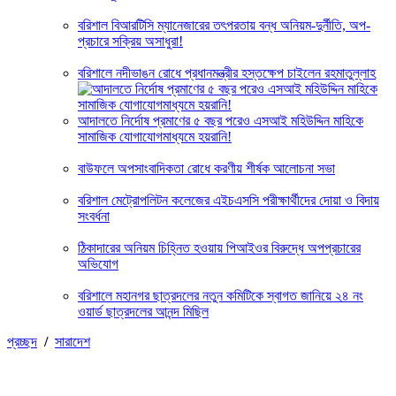
বরিশাল বিআরটিসি ম্যানেজারের তৎপরতায় বন্ধ অনিয়ম-দুর্নীতি, অপ-
প্রচারে সক্রিয় অসাধুরা!
বরিশালে নদীভাঙন রোধে প্রধানমন্ত্রীর হস্তক্ষেপ চাইলেন রহমাতুল্লাহ
আদালতে নির্দোষ প্রমাণের ৫ বছর পরেও এসআই মহিউদ্দিন মাহিকে
সামাজিক যোগাযোগমাধ্যমে হয়রানি!
বাউফলে অপসাংবাদিকতা রোধে করণীয় শীর্ষক আলোচনা সভা
বরিশাল মেট্রোপলিটন কলেজের এইচএসসি পরীক্ষার্থীদের দোয়া ও বিদায়
সংবর্ধনা
ঠিকাদারের অনিয়ম চিহ্নিত হওয়ায় পিআইওর বিরুদ্ধে অপপ্রচারের
অভিযোগ
বরিশালে মহানগর ছাত্রদলের নতুন কমিটিকে স্বাগত জানিয়ে ২৪ নং
ওয়ার্ড ছাত্রদলের আনন্দ মিছিল
প্রচ্ছদ
/
সারাদেশ