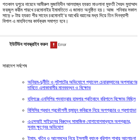
গতকাল দুপুরে নায়েবে আমীরুল মুজাহিদীন আলহাজ্ব হযরত মাওলানা মুফতী সৈয়দ মুহাম্মাদ
ফয়জুল করীম শায়খে চরমোনাইর ইমামতিতে এ জামাত অনুষ্ঠিত হয়। আজ শনিবার সকাল
সাড়ে ৮ টায় হযরত পীর সাহেব চরমোনাই’র আখেরি বয়ানের মধ্য দিয়ে তিন দিনব্যাপী
বিশাল এ মাহফিলের কার্যক্রম সমাপ্ত হবে।
ইউটিউব সাবস্ক্রাইব করুন
সারাদেশ সর্বশেষ
অনিয়ম-দুর্নীতি ও লুটপাটের অভিযোগে প্যানেল চেয়ারম্যানের অপসারণের
দাবিতে এলাকাবাসীর মানববন্ধন ও বিক্ষোভ
হবিগঞ্জে এনসিপির পদযাত্রায় হামলার প্রতিবাদে বরিশালে বিক্ষোভ মিছিল
বিসিসির প্রধান প্রকৌশলী হুমায়ুন কবিরকে নিয়ে অপপ্রচার ও প্রপাগান্ডা
এএসআই সাইদুলের বিরুদ্ধে সামাজিক যোগাযোগমাধ্যমে অপপ্রচার,
সুনাম ক্ষুণ্নের অভিযোগ
ইমাম, খতিব ও আলেমদের নিয়ে ইসলামী ব্যাংক বরিশাল শাখায় আলোচনা