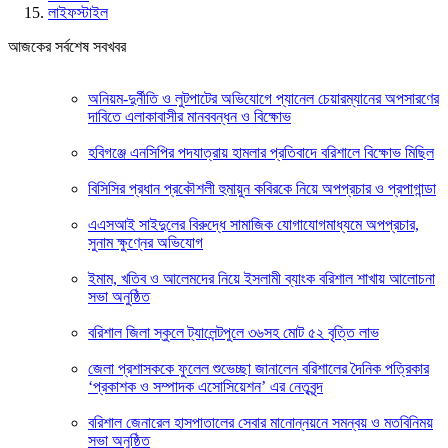
লাইফস্টাইল
আজকের সর্বশেষ সবখবর
অনিয়ম-দুর্নীতি ও লুটপাটের অভিযোগে প্যানেল চেয়ারম্যানের অপসারণের
দাবিতে এলাকাবাসীর মানববন্ধন ও বিক্ষোভ
হবিগঞ্জে এনসিপির পদযাত্রায় হামলার প্রতিবাদে বরিশালে বিক্ষোভ মিছিল
বিসিসির প্রধান প্রকৌশলী হুমায়ুন কবিরকে নিয়ে অপপ্রচার ও প্রপাগান্ডা
এএসআই সাইদুলের বিরুদ্ধে সামাজিক যোগাযোগমাধ্যমে অপপ্রচার,
সুনাম ক্ষুণ্নের অভিযোগ
ইমাম, খতিব ও আলেমদের নিয়ে ইসলামী ব্যাংক বরিশাল শাখায় আলোচনা
সভা অনুষ্ঠিত
বরিশাল জিলা স্কুলে ট্যালেন্টপুলে ৩৬সহ মোট ৫২ বৃত্তি লাভ
জেলা প্রশাসককে ফুলেল শুভেচ্ছা জানালেন বরিশালের দৈনিক পত্রিকার
‘প্রকাশক ও সম্পাদক এসোসিয়েশন’ এর নেতৃবৃন্দ
বরিশাল জেনারেল হাসপাতালের সেবার মানোন্নয়নে সমন্বয় ও মতবিনিময়
সভা অনুষ্ঠিত