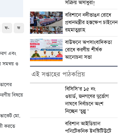
সক্রিয় অসাধুরা!
বরিশালে নদীভাঙন রোধে
প্রধানমন্ত্রীর হস্তক্ষেপ চাইলেন
ফ-
ফ
রহমাতুল্লাহ
বাউফলে অপসাংবাদিকতা
রোধে করণীয় শীর্ষক
তকরণ এবং
আলোচনা সভা
র সমন্বয় ও
এই সপ্তাহের পাঠকপ্রিয়
াতালের
বিসিসি’র ১৫ নং
 করণীয় বিষয়ে
ওয়ার্ড, জনগণের দুর্ভোগ
লাঘবে নির্বাচনে অংশ
নিচ্ছেন ‘চুন্নু ‘
াডভোকেট মো.
বরিশাল আইডিয়াল
ুখী করতে
পলিটেকনিক ইনস্টিটিউটে