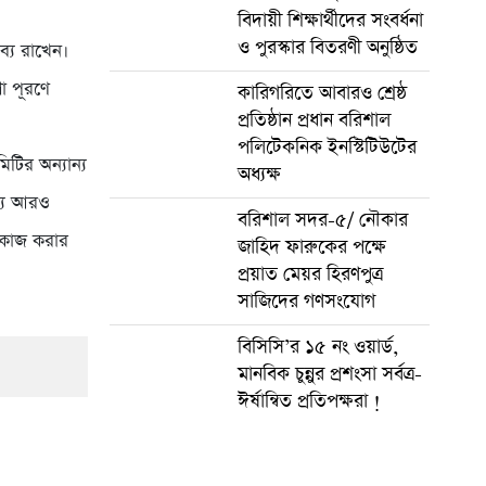
বিদায়ী শিক্ষার্থীদের সংবর্ধনা
ও পুরস্কার বিতরণী অনুষ্ঠিত
ব্য রাখেন।
া পূরণে
কারিগরিতে আবারও শ্রেষ্ঠ
প্রতিষ্ঠান প্রধান বরিশাল
পলিটেকনিক ইনস্টিটিউটের
িটির অন্যান্য
অধ্যক্ষ
ন্য আরও
বরিশাল সদর-৫/ নৌকার
ে কাজ করার
জাহিদ ফারুকের পক্ষে
প্র‍য়াত মেয়র হিরণপুত্র
সাজিদের গণসংযোগ
বিসিসি’র ১৫ নং ওয়ার্ড,
মানবিক চুন্নুর প্রশংসা সর্বত্র-
ঈর্ষান্বিত প্রতিপক্ষরা !