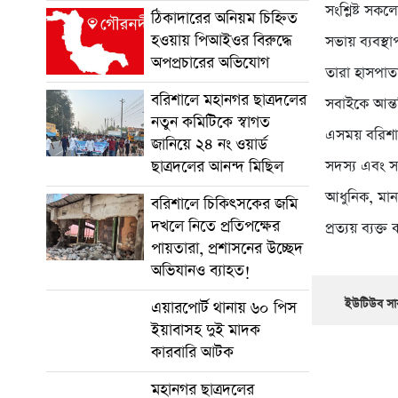
সংশ্লিষ্ট সকল
ঠিকাদারের অনিয়ম চিহ্নিত
হওয়ায় পিআইওর বিরুদ্ধে
সভায় ব্যবস্
অপপ্রচারের অভিযোগ
তারা হাসপাতা
বরিশালে মহানগর ছাত্রদলের
সবাইকে আন্ত
নতুন কমিটিকে স্বাগত
এসময় বরিশালে
জানিয়ে ২৪ নং ওয়ার্ড
ছাত্রদলের আনন্দ মিছিল
সদস্য এবং সং
আধুনিক, মানস
বরিশালে চিকিৎসকের জমি
দখলে নিতে প্রতিপক্ষের
প্রত্যয় ব্যক্ত
পায়তারা, প্রশাসনের উচ্ছেদ
অভিযানও ব্যাহত!
ইউটিউব সাব
এয়ারপোর্ট থানায় ৬০ পিস
ইয়াবাসহ দুই মাদক
কারবারি আটক
মহানগর ছাত্রদলের