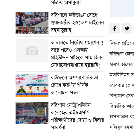
সক্রিয় অসাধুরা!
বরিশালে নদীভাঙন রোধে
প্রধানমন্ত্রীর হস্তক্ষেপ চাইলেন
রহমাতুল্লাহ
আদালতে নির্দোষ প্রমাণের ৫
নিজস্ব প্রতি
বছর পরেও এসআই
বরিশাল জেনা
মহিউদ্দিন মাহিকে সামাজিক
হাসপাতালের স
যোগাযোগমাধ্যমে হয়রানি!
মতবিনিময় সভ
বাউফলে অপসাংবাদিকতা
রোধে করণীয় শীর্ষক
রোববার (৫ 
আলোচনা সভা
বিদ্যমান সেব
বরিশাল মেট্রোপলিটন
বিস্তারিত আ
কলেজের এইচএসসি
হাসপাতাল ব্
পরীক্ষার্থীদের দোয়া ও বিদায়
মজিবুর রহমা
সংবর্ধনা