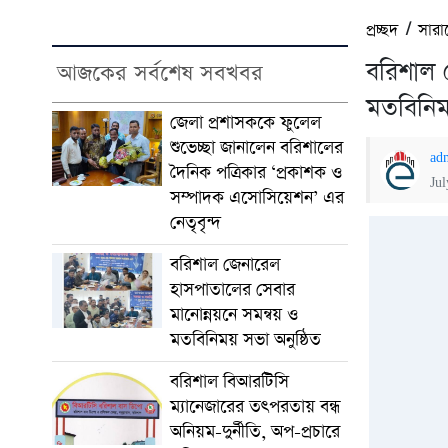
প্রচ্ছদ
/
সারা
বরিশাল 
আজকের সর্বশেষ সবখবর
মতবিনিম
জেলা প্রশাসককে ফুলেল
শুভেচ্ছা জানালেন বরিশালের
ad
দৈনিক পত্রিকার ‘প্রকাশক ও
Ju
সম্পাদক এসোসিয়েশন’ এর
নেতৃবৃন্দ
বরিশাল জেনারেল
হাসপাতালের সেবার
মানোন্নয়নে সমন্বয় ও
মতবিনিময় সভা অনুষ্ঠিত
বরিশাল বিআরটিসি
ম্যানেজারের তৎপরতায় বন্ধ
অনিয়ম-দুর্নীতি, অপ-প্রচারে