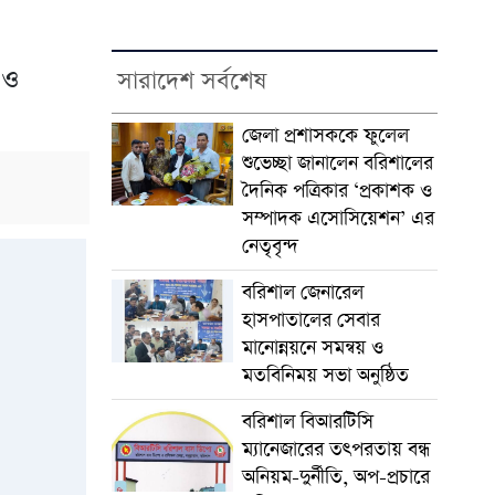
 ও
সারাদেশ সর্বশেষ
জেলা প্রশাসককে ফুলেল
শুভেচ্ছা জানালেন বরিশালের
দৈনিক পত্রিকার ‘প্রকাশক ও
সম্পাদক এসোসিয়েশন’ এর
নেতৃবৃন্দ
বরিশাল জেনারেল
হাসপাতালের সেবার
মানোন্নয়নে সমন্বয় ও
মতবিনিময় সভা অনুষ্ঠিত
বরিশাল বিআরটিসি
ম্যানেজারের তৎপরতায় বন্ধ
অনিয়ম-দুর্নীতি, অপ-প্রচারে