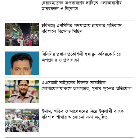
চেয়ারম্যানের অপসারণের দাবিতে এলাকাবাসীর
মানববন্ধন ও বিক্ষোভ
হবিগঞ্জে এনসিপির পদযাত্রায় হামলার প্রতিবাদে
বরিশালে বিক্ষোভ মিছিল
বিসিসির প্রধান প্রকৌশলী হুমায়ুন কবিরকে নিয়ে
অপপ্রচার ও প্রপাগান্ডা
এএসআই সাইদুলের বিরুদ্ধে সামাজিক
যোগাযোগমাধ্যমে অপপ্রচার, সুনাম ক্ষুণ্নের অভিযোগ
ইমাম, খতিব ও আলেমদের নিয়ে ইসলামী ব্যাংক
বরিশাল শাখায় আলোচনা সভা অনুষ্ঠিত