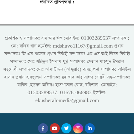
ঈর্ষান্বিত প্রতিপক্ষরা !
প্রকাশক ও সম্পাদকঃ এম আর শুভ মোবাইল: 01303289537 সম্পাদক :
মো: সজিব খান ইমেইল: mdshuvo11167@gmail.com প্রধান
সম্পাদকঃ জি এম খালেদ প্রধান নির্বাহী সম্পাদকঃ এম.এস আই লিমন নির্বাহী
সম্পাদকঃ মোঃ শহিদুল ইসলাম যুগ্ন সম্পাদকঃ সেজান মাহমুদ ইমরান
সহযোগী সম্পাদকঃ মোঃ আলাউদ্দিন (আব্দুল্লাহ) ব্যবস্থাপনা সম্পাদক: অলিউল
হাসান প্রধান ব্যবস্থাপনা সম্পাদকঃ মুহাম্মাদ আবু সাঈদ চৌধুরী সহ-সম্পাদকঃ
রাকিব হোসেন অফিসঃ হাসপাতাল রোড, বরিশাল। মোবাইল:
01303289537, 01676-066983 ইমেইল:
ekusheralomedia@gmail.com