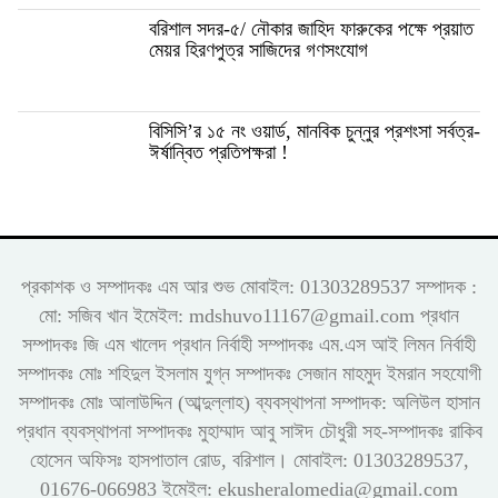
বরিশাল সদর-৫/ নৌকার জাহিদ ফারুকের পক্ষে প্র‍য়াত
মেয়র হিরণপুত্র সাজিদের গণসংযোগ
বিসিসি’র ১৫ নং ওয়ার্ড, মানবিক চুন্নুর প্রশংসা সর্বত্র-
ঈর্ষান্বিত প্রতিপক্ষরা !
প্রকাশক ও সম্পাদকঃ এম আর শুভ মোবাইল: 01303289537 সম্পাদক :
মো: সজিব খান ইমেইল: mdshuvo11167@gmail.com প্রধান
সম্পাদকঃ জি এম খালেদ প্রধান নির্বাহী সম্পাদকঃ এম.এস আই লিমন নির্বাহী
সম্পাদকঃ মোঃ শহিদুল ইসলাম যুগ্ন সম্পাদকঃ সেজান মাহমুদ ইমরান সহযোগী
সম্পাদকঃ মোঃ আলাউদ্দিন (আব্দুল্লাহ) ব্যবস্থাপনা সম্পাদক: অলিউল হাসান
প্রধান ব্যবস্থাপনা সম্পাদকঃ মুহাম্মাদ আবু সাঈদ চৌধুরী সহ-সম্পাদকঃ রাকিব
হোসেন অফিসঃ হাসপাতাল রোড, বরিশাল। মোবাইল: 01303289537,
01676-066983 ইমেইল: ekusheralomedia@gmail.com