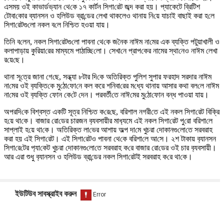
এসময় ওই কাভার্ডভ‌্যান থে‌কে ১৭ কার্টন সিগা‌রেট জব্দ করা হয়। প্যাকেটে ব্রিটিশ
টোবা‌কোর ব্যানসন ও হ‌লিউড ব্রা‌ন্ডের লেখা থাকলেও থানায় নি‌য়ে যাচাই বাছাই করা হ‌লে
সিগা‌রেটগু‌লো নকল ব‌লে নি‌শ্চিত হওয়া যায়।
তি‌নি ব‌লেন, নকল সিগা‌রেটগু‌লো পাবনা থে‌কে জ‌নৈক নাঈম না‌মের এক ব্যক্তি পটুয়াখালী ও
কলাপাড়ায় কু‌রিয়া‌রের মাম্যমে পাঠা‌চ্ছি‌লো। সেখা‌নে প্রাপ‌কের নামের স্থা‌নেও নাঈম লেখা
র‌য়ে‌ছে।
থানা সূ‌ত্রে জানা গে‌ছে, সন্ধ্যা ৮টার দি‌কে অ‌তি‌রিক্ত পু‌লিশ সুপার ফরহাদ সরদার নাঈম
না‌মের ওই ব‌্যক্তি‌কে মু‌ঠো‌ফো‌নে কল করে শ‌নিবা‌রের ম‌ধ্যে থানায় আসার কথা বল‌লে নাঈম
না‌মের ওই ব‌্যক্তি ফোন কে‌টে দেন। পরবর্তী‌তে নাঈ‌মের মু‌ঠো‌ফে‌ান বন্ধ পাওয়া যায়।
অপর‌দি‌কে বিশ্বস্ত এক‌টি সূত্র নি‌শ্চিত ক‌রে‌ছে, ব‌রিশাল নগরী‌তে এই নকল সিগা‌রেট বিক্রি
হ‌য়ে থা‌কে। বাজার রো‌ডের চারজন ব‌্যবসায়ীর মাধ‌্যমে এই নকল সিগা‌রেট পু‌রো ব‌রিশা‌লে
সাপ্লাই হ‌য়ে থা‌কে। অ‌তি‌রিক্ত লা‌ভের আশায় অল্প দা‌মে খুচরা দোকানগু‌লো‌তে সরবরাহ
করা হয় এই সিগা‌রেট। এই সিগা‌রেটও প‌াবনা থে‌কে ব‌রিশা‌লে আ‌সে। ২শ টাকায় ব‌্যানসন
সিগা‌রে‌টের প‌্যা‌কেট খুচরা দোকানগু‌লো‌তে সরবরাহ ক‌রে বাজার রো‌ডের ওই চার ব‌্যবসায়ী।
আর এরা শুধু ব‌্যানসন ও হ‌লিউড ব্রা‌ন্ডের নকল সিগা‌রেটই সরবরাহ ক‌রে থা‌কে।
ইউটিউব সাবস্ক্রাইব করুন