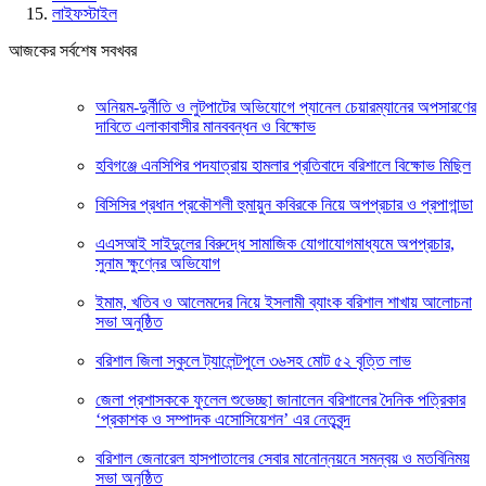
লাইফস্টাইল
আজকের সর্বশেষ সবখবর
অনিয়ম-দুর্নীতি ও লুটপাটের অভিযোগে প্যানেল চেয়ারম্যানের অপসারণের
দাবিতে এলাকাবাসীর মানববন্ধন ও বিক্ষোভ
হবিগঞ্জে এনসিপির পদযাত্রায় হামলার প্রতিবাদে বরিশালে বিক্ষোভ মিছিল
বিসিসির প্রধান প্রকৌশলী হুমায়ুন কবিরকে নিয়ে অপপ্রচার ও প্রপাগান্ডা
এএসআই সাইদুলের বিরুদ্ধে সামাজিক যোগাযোগমাধ্যমে অপপ্রচার,
সুনাম ক্ষুণ্নের অভিযোগ
ইমাম, খতিব ও আলেমদের নিয়ে ইসলামী ব্যাংক বরিশাল শাখায় আলোচনা
সভা অনুষ্ঠিত
বরিশাল জিলা স্কুলে ট্যালেন্টপুলে ৩৬সহ মোট ৫২ বৃত্তি লাভ
জেলা প্রশাসককে ফুলেল শুভেচ্ছা জানালেন বরিশালের দৈনিক পত্রিকার
‘প্রকাশক ও সম্পাদক এসোসিয়েশন’ এর নেতৃবৃন্দ
বরিশাল জেনারেল হাসপাতালের সেবার মানোন্নয়নে সমন্বয় ও মতবিনিময়
সভা অনুষ্ঠিত