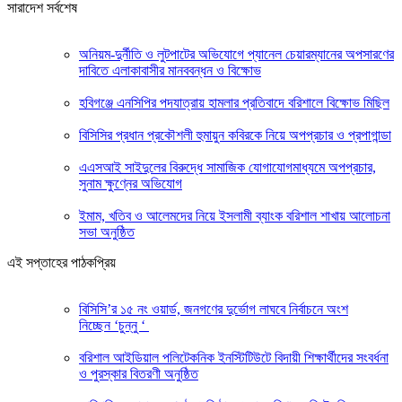
সারাদেশ সর্বশেষ
অনিয়ম-দুর্নীতি ও লুটপাটের অভিযোগে প্যানেল চেয়ারম্যানের অপসারণের
দাবিতে এলাকাবাসীর মানববন্ধন ও বিক্ষোভ
হবিগঞ্জে এনসিপির পদযাত্রায় হামলার প্রতিবাদে বরিশালে বিক্ষোভ মিছিল
বিসিসির প্রধান প্রকৌশলী হুমায়ুন কবিরকে নিয়ে অপপ্রচার ও প্রপাগান্ডা
এএসআই সাইদুলের বিরুদ্ধে সামাজিক যোগাযোগমাধ্যমে অপপ্রচার,
সুনাম ক্ষুণ্নের অভিযোগ
ইমাম, খতিব ও আলেমদের নিয়ে ইসলামী ব্যাংক বরিশাল শাখায় আলোচনা
সভা অনুষ্ঠিত
এই সপ্তাহের পাঠকপ্রিয়
বিসিসি’র ১৫ নং ওয়ার্ড, জনগণের দুর্ভোগ লাঘবে নির্বাচনে অংশ
নিচ্ছেন ‘চুন্নু ‘
বরিশাল আইডিয়াল পলিটেকনিক ইনস্টিটিউটে বিদায়ী শিক্ষার্থীদের সংবর্ধনা
ও পুরস্কার বিতরণী অনুষ্ঠিত