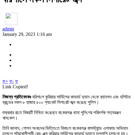
admin
January 29, 2023 1:16 am
ফ+
ফ-
ফ
Link Copied!
নিজস্ব প্রতিবেদকঃ
ব‌রিশা‌লে কু‌রিয়ার সা‌র্ভিসের কাভার্ড ভ‌্যান থে‌কে ব‌্যানসন এবং হ‌লিউ‌ড
ব্রা‌ন্ডের নকল ৮ হাজার ৫০০ প‌্যা‌কেট সিগা‌রেট জব্দ ক‌রে‌ছে পু‌লিশ।
শুক্রবার রা‌তে বিষয়‌টি নি‌শ্চিত ক‌রে‌ছেন বা‌কেরগঞ্জ থানা পু‌লি‌শের প‌রিদর্শক সত্যরঞ্জন
খাস‌কেল।
তি‌নি জানান, গোপন সংবা‌দের ভি‌ত্তি‌তে বিকা‌লে বা‌কেরগঞ্জ বাসস্ট‌্যান্ড এলাকায় অ‌ভিযান
চালা‌লে পটুয়াখালীগামী রেড এক্স কু‌রিয়ার সা‌র্ভিসের কাভার্ড ভ্যানে তল্লাশি চালা‌নো হয়।