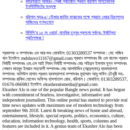
কারিগরিতে আবারও শ্রেষ্ঠ প্রতিষ্ঠান প্রধান বরিশাল পলিটেকনিক
ইনস্টিটিউটের অধ্যক্ষ
বরিশাল সদর-৫/ নৌকার জাহিদ ফারুকের পক্ষে প্র‍য়াত মেয়র হিরণপুত্র
সাজিদের গণসংযোগ
বিসিসি’র ১৫ নং ওয়ার্ড, মানবিক চুন্নুর প্রশংসা সর্বত্র- ঈর্ষান্বিত
প্রতিপক্ষরা !
প্রকাশক ও সম্পাদকঃ এম আর শুভ মোবাইল: 01303289537 সম্পাদক : মো: সজিব
খান ইমেইল: mdshuvo11167@gmail.com প্রধান সম্পাদকঃ জি এম খালেদ প্রধান
নির্বাহী সম্পাদকঃ এম.এস আই লিমন নির্বাহী সম্পাদকঃ মোঃ শহিদুল ইসলাম যুগ্ন সম্পাদকঃ
সেজান মাহমুদ ইমরান সহযোগী সম্পাদকঃ মোঃ আলাউদ্দিন (আব্দুল্লাহ) ব্যবস্থাপনা
সম্পাদক: অলিউল হাসান প্রধান ব্যবস্থাপনা সম্পাদকঃ মুহাম্মাদ আবু সাঈদ চৌধুরী সহ-
সম্পাদকঃ রাকিব হোসেন অফিসঃ হাসপাতাল রোড, বরিশাল। মোবাইল: 01303289537,
01676-066983 ইমেইল: ekusheralomedia@gmail.com
Ekusher Alo is one of the popular Bangle news portal. It has begun
with commitment of fearless, investigative, informative and
independent journalism. This online portal has started to provide real
time news updates with maximum use of modern technology from
september 9th 2018. Latest & breaking news of home and abroad,
entertainment, lifestyle, special reports, politics, economics, culture,
education, information technology, health, sports, columns and
features are included in it. A genius team of Ekusher Alo has been