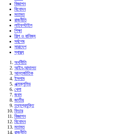
বিজ্ঞাপন
বিনোদন
মতামত
রাজনীতি
লাইফস্টাইল
শিক্ষা
শিল্প ও বানিজ্য
সর্বশেষ
সারাদেশ
স্বাস্থ্য
অর্থনীতি
আইন-আদালত
আন্তর্জাতিক
ইসলাম
এক্সক্লুসিভ
খেলা
জবস
জাতীয়
তথ্যপ্রযুক্তি
ফিচার
বিজ্ঞাপন
বিনোদন
মতামত
রাজনীতি