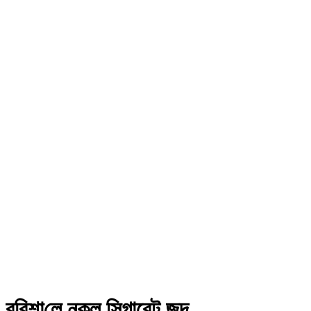
ব‌রিশা‌লে নকল সিগারেট জব্দ