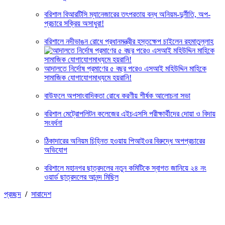
বরিশাল বিআরটিসি ম্যানেজারের তৎপরতায় বন্ধ অনিয়ম-দুর্নীতি, অপ-
প্রচারে সক্রিয় অসাধুরা!
বরিশালে নদীভাঙন রোধে প্রধানমন্ত্রীর হস্তক্ষেপ চাইলেন রহমাতুল্লাহ
আদালতে নির্দোষ প্রমাণের ৫ বছর পরেও এসআই মহিউদ্দিন মাহিকে
সামাজিক যোগাযোগমাধ্যমে হয়রানি!
বাউফলে অপসাংবাদিকতা রোধে করণীয় শীর্ষক আলোচনা সভা
বরিশাল মেট্রোপলিটন কলেজের এইচএসসি পরীক্ষার্থীদের দোয়া ও বিদায়
সংবর্ধনা
ঠিকাদারের অনিয়ম চিহ্নিত হওয়ায় পিআইওর বিরুদ্ধে অপপ্রচারের
অভিযোগ
বরিশালে মহানগর ছাত্রদলের নতুন কমিটিকে স্বাগত জানিয়ে ২৪ নং
ওয়ার্ড ছাত্রদলের আনন্দ মিছিল
প্রচ্ছদ
/
সারাদেশ