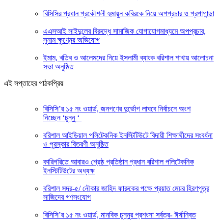
বিসিসির প্রধান প্রকৌশলী হুমায়ুন কবিরকে নিয়ে অপপ্রচার ও প্রপাগান্ডা
এএসআই সাইদুলের বিরুদ্ধে সামাজিক যোগাযোগমাধ্যমে অপপ্রচার,
সুনাম ক্ষুণ্নের অভিযোগ
ইমাম, খতিব ও আলেমদের নিয়ে ইসলামী ব্যাংক বরিশাল শাখায় আলোচনা
সভা অনুষ্ঠিত
এই সপ্তাহের পাঠকপ্রিয়
বিসিসি’র ১৫ নং ওয়ার্ড, জনগণের দুর্ভোগ লাঘবে নির্বাচনে অংশ
নিচ্ছেন ‘চুন্নু ‘
বরিশাল আইডিয়াল পলিটেকনিক ইনস্টিটিউটে বিদায়ী শিক্ষার্থীদের সংবর্ধনা
ও পুরস্কার বিতরণী অনুষ্ঠিত
কারিগরিতে আবারও শ্রেষ্ঠ প্রতিষ্ঠান প্রধান বরিশাল পলিটেকনিক
ইনস্টিটিউটের অধ্যক্ষ
বরিশাল সদর-৫/ নৌকার জাহিদ ফারুকের পক্ষে প্র‍য়াত মেয়র হিরণপুত্র
সাজিদের গণসংযোগ
বিসিসি’র ১৫ নং ওয়ার্ড, মানবিক চুন্নুর প্রশংসা সর্বত্র- ঈর্ষান্বিত