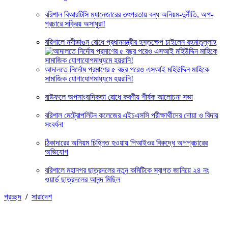
বরিশাল বিআরটিসি ম্যানেজারের তৎপরতায় বন্ধ অনিয়ম-দুর্নীতি, অপ-
প্রচারে সক্রিয় অসাধুরা!
বরিশালে নদীভাঙন রোধে প্রধানমন্ত্রীর হস্তক্ষেপ চাইলেন রহমাতুল্লাহ
আদালতে নির্দোষ প্রমাণের ৫ বছর পরেও এসআই মহিউদ্দিন মাহিকে
সামাজিক যোগাযোগমাধ্যমে হয়রানি!
বাউফলে অপসাংবাদিকতা রোধে করণীয় শীর্ষক আলোচনা সভা
বরিশাল মেট্রোপলিটন কলেজের এইচএসসি পরীক্ষার্থীদের দোয়া ও বিদায়
সংবর্ধনা
ঠিকাদারের অনিয়ম চিহ্নিত হওয়ায় পিআইওর বিরুদ্ধে অপপ্রচারের
অভিযোগ
বরিশালে মহানগর ছাত্রদলের নতুন কমিটিকে স্বাগত জানিয়ে ২৪ নং
ওয়ার্ড ছাত্রদলের আনন্দ মিছিল
প্রচ্ছদ
/
সারাদেশ