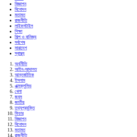
বিজ্ঞাপন
বিনোদন
মতামত
রাজনীতি
লাইফস্টাইল
শিক্ষা
শিল্প ও বানিজ্য
সর্বশেষ
সারাদেশ
স্বাস্থ্য
অর্থনীতি
আইন-আদালত
আন্তর্জাতিক
ইসলাম
এক্সক্লুসিভ
খেলা
জবস
জাতীয়
তথ্যপ্রযুক্তি
ফিচার
বিজ্ঞাপন
বিনোদন
মতামত
রাজনীতি