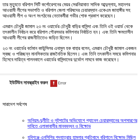
তার মৃত্যুতে বরিশাল সিটি কর্পোরেশনের মেয়র সেরনিয়াবাত সাদিক আব্দুল্লাহ, মহানগর
আওয়ামী লীগের সভাপতি ও বরিশাল জেলা পরিষদের চেয়ারম্যান একেএম জাহাঙ্গীর সহ
আওয়ামী লীগ ও অংগ সংগঠনের নেতাকর্মীরা গভীর শোক প্রকাশ করেছেন।
এমরান চৌধুরী জামাল ২৩ নং ওয়ার্ডের চৌধুরী বাড়ির বাসিন্দা এবং তিনি ওই ওয়ার্ড থেকে
তৎকালীন নির্বাচন করে বরিশাল পৌরসভার কমিশনার নির্বাচিত হন। এবং তিনি ক্ষমতাসীন
আওয়ামী লীগের রাজনীতিতেও জড়িত ছিলেন।
২৩ নং ওয়ার্ডের বর্তমান কাউন্সিলর এনামুল হক বাহার বলেন, এমরান চৌধুরী জামাল একজন
স্বচ্ছ ও পরিচ্ছন্ন মানসিকতার রাজনৈতিক ছিলেন। এবং তিনি তৎকালীন সময়ে কমিশনার
হিসেবে দায়িত্ব পালনকালে ওয়ার্ডের বাসিন্দাদের দুর্ভোগ লাঘবে কাজ করেছেন।
ইউটিউব সাবস্ক্রাইব করুন
সারাদেশ সর্বশেষ
অনিয়ম-দুর্নীতি ও লুটপাটের অভিযোগে প্যানেল চেয়ারম্যানের অপসারণের
দাবিতে এলাকাবাসীর মানববন্ধন ও বিক্ষোভ
হবিগঞ্জে এনসিপির পদযাত্রায় হামলার প্রতিবাদে বরিশালে বিক্ষোভ মিছিল