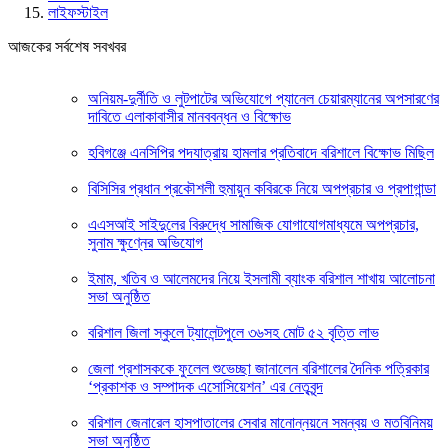
লাইফস্টাইল
আজকের সর্বশেষ সবখবর
অনিয়ম-দুর্নীতি ও লুটপাটের অভিযোগে প্যানেল চেয়ারম্যানের অপসারণের
দাবিতে এলাকাবাসীর মানববন্ধন ও বিক্ষোভ
হবিগঞ্জে এনসিপির পদযাত্রায় হামলার প্রতিবাদে বরিশালে বিক্ষোভ মিছিল
বিসিসির প্রধান প্রকৌশলী হুমায়ুন কবিরকে নিয়ে অপপ্রচার ও প্রপাগান্ডা
এএসআই সাইদুলের বিরুদ্ধে সামাজিক যোগাযোগমাধ্যমে অপপ্রচার,
সুনাম ক্ষুণ্নের অভিযোগ
ইমাম, খতিব ও আলেমদের নিয়ে ইসলামী ব্যাংক বরিশাল শাখায় আলোচনা
সভা অনুষ্ঠিত
বরিশাল জিলা স্কুলে ট্যালেন্টপুলে ৩৬সহ মোট ৫২ বৃত্তি লাভ
জেলা প্রশাসককে ফুলেল শুভেচ্ছা জানালেন বরিশালের দৈনিক পত্রিকার
‘প্রকাশক ও সম্পাদক এসোসিয়েশন’ এর নেতৃবৃন্দ
বরিশাল জেনারেল হাসপাতালের সেবার মানোন্নয়নে সমন্বয় ও মতবিনিময়
সভা অনুষ্ঠিত