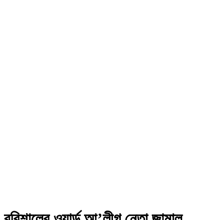
বরিশালের ওয়ার্ড আ’লীগ নেতা জামাল