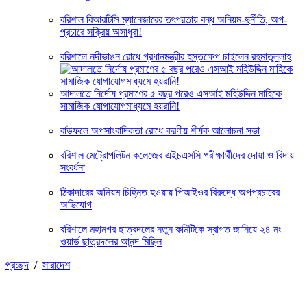
বরিশাল বিআরটিসি ম্যানেজারের তৎপরতায় বন্ধ অনিয়ম-দুর্নীতি, অপ-
প্রচারে সক্রিয় অসাধুরা!
বরিশালে নদীভাঙন রোধে প্রধানমন্ত্রীর হস্তক্ষেপ চাইলেন রহমাতুল্লাহ
আদালতে নির্দোষ প্রমাণের ৫ বছর পরেও এসআই মহিউদ্দিন মাহিকে
সামাজিক যোগাযোগমাধ্যমে হয়রানি!
বাউফলে অপসাংবাদিকতা রোধে করণীয় শীর্ষক আলোচনা সভা
বরিশাল মেট্রোপলিটন কলেজের এইচএসসি পরীক্ষার্থীদের দোয়া ও বিদায়
সংবর্ধনা
ঠিকাদারের অনিয়ম চিহ্নিত হওয়ায় পিআইওর বিরুদ্ধে অপপ্রচারের
অভিযোগ
বরিশালে মহানগর ছাত্রদলের নতুন কমিটিকে স্বাগত জানিয়ে ২৪ নং
ওয়ার্ড ছাত্রদলের আনন্দ মিছিল
প্রচ্ছদ
/
সারাদেশ