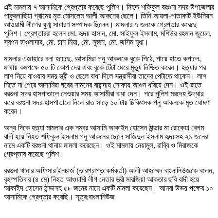
এই মামলায় ৭ আসামিকে গ্রেপ্তার করেছে পুলিশ। নিহত শফিকুল বরগুনা সদর উপজেলার
পাকুরগাছিয়া গ্রামের মৃত মোসলেম আলী আকনের ছেলে। তিনি আয়লা-পাতাকাট ইউনিয়ন
আওয়ামী লীগের যুগ্ম সাধারণ সম্পাদক ছিলেন। মামলার ৭ জনকে গ্রেপ্তার করেছে
পুলিশ। গ্রেপ্তাররা হলেন মো. হৃদয় হাসান, মো. সাইফুল ইসলাম, মশিউর রহমান জুয়েল,
স্বপন হাওলাদার, মো. চান মিয়া, মো. সুজন, মো. জসিম মৃধা।
মামলার এজাহারে বলা হয়েছে, আসামিরা পনু আকনকে বুকে পিঠে, পায়ে হাতে কপালে,
মাথায় কমপক্ষে ৫০ টি কোপ দেয় এবং বুকে টেঁটা মেরে মৃত্যু নিশ্চিত করেন। হত্যার পর
লাশ নিয়ে যাওয়ার সময় স্ত্রী ও ছেলে বাধা দিলে সন্ত্রাসীরা তাদের পেটাতে থাকেন। লাশ
নিতে না পেরে আসামিরা ঘরের সামনের বারান্দায় সোফায় আগুন ধরিয়ে দেন। ওই রাতে
বরগুনা সদর হাসপাতালে নেওয়ার সময় আসামীরা বাধা দেন। পরে পুলিশ মরদেহ উদ্ধার
করে বরগুনা সদর হাসপাতালে নিলে রাত সাড়ে ১০ টায় চিকিৎসক পনু আকনকে মৃত ঘোষণা
করেন।
অন্য দিকে হত্যা মামলার এক নম্বর আসামি আকাইদ হোসেন ঠান্ডার মা রোকেয়া বেগম
বাদী হয়ে নিহত শফিকুল ইসলাম পনু আকনের ছেলে সাজিদুল ইসলাম হৃদয়সহ ২১ জনের
নামে একটি বরগুনা থানায় মামলা করেছেন। ওই মামলায় নেয়ামুল, রাব্বি ও মিরাজকে
গ্রেপ্তার করেছে পুলিশ।
বরগুনা থানার অফিসার ইনচার্জ (ভারপ্রাপ্ত কর্মকর্তা) আলী আহম্মেদ বাংলানিউজকে বলেন,
বৃহস্পতিবার (৪ মে) নিহত আওয়ামী লীগ নেতার স্ত্রী মারজিয়া আকতার ছবি বাদী হয়ে
আকাইদ হোসেন ঠান্ডাসহ ৫৮ জনের নামে একটি মামলা করেছেন। আমরা উভয় পক্ষের ১০
আসামিকে গ্রেপ্তার করেছি। সূত্র:বাংলানিউজ