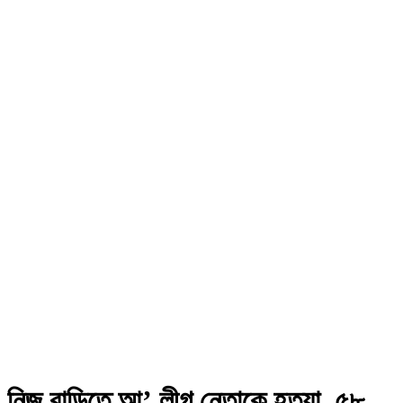
নিজ বাড়িতে আ’ লীগ নেতাকে হত্যা, ৫৮