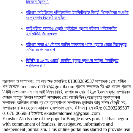
নিচ্ছেন ‘চুন্নু ‘
বরিশাল আইডিয়াল পলিটেকনিক ইনস্টিটিউটে বিদায়ী শিক্ষার্থীদের সংবর্ধনা
ও পুরস্কার বিতরণী অনুষ্ঠিত
কারিগরিতে আবারও শ্রেষ্ঠ প্রতিষ্ঠান প্রধান বরিশাল পলিটেকনিক
ইনস্টিটিউটের অধ্যক্ষ
বরিশাল সদর-৫/ নৌকার জাহিদ ফারুকের পক্ষে প্র‍য়াত মেয়র হিরণপুত্র
সাজিদের গণসংযোগ
বিসিসি’র ১৫ নং ওয়ার্ড, মানবিক চুন্নুর প্রশংসা সর্বত্র- ঈর্ষান্বিত
প্রতিপক্ষরা !
প্রকাশক ও সম্পাদকঃ এম আর শুভ মোবাইল: 01303289537 সম্পাদক : মো: সজিব
খান ইমেইল: mdshuvo11167@gmail.com প্রধান সম্পাদকঃ জি এম খালেদ প্রধান
নির্বাহী সম্পাদকঃ এম.এস আই লিমন নির্বাহী সম্পাদকঃ মোঃ শহিদুল ইসলাম যুগ্ন সম্পাদকঃ
সেজান মাহমুদ ইমরান সহযোগী সম্পাদকঃ মোঃ আলাউদ্দিন (আব্দুল্লাহ) ব্যবস্থাপনা
সম্পাদক: অলিউল হাসান প্রধান ব্যবস্থাপনা সম্পাদকঃ মুহাম্মাদ আবু সাঈদ চৌধুরী সহ-
সম্পাদকঃ রাকিব হোসেন অফিসঃ হাসপাতাল রোড, বরিশাল। মোবাইল: 01303289537,
01676-066983 ইমেইল: ekusheralomedia@gmail.com
Ekusher Alo is one of the popular Bangle news portal. It has begun
with commitment of fearless, investigative, informative and
independent journalism. This online portal has started to provide real