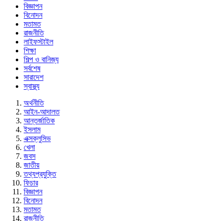
বিজ্ঞাপন
বিনোদন
মতামত
রাজনীতি
লাইফস্টাইল
শিক্ষা
শিল্প ও বানিজ্য
সর্বশেষ
সারাদেশ
স্বাস্থ্য
অর্থনীতি
আইন-আদালত
আন্তর্জাতিক
ইসলাম
এক্সক্লুসিভ
খেলা
জবস
জাতীয়
তথ্যপ্রযুক্তি
ফিচার
বিজ্ঞাপন
বিনোদন
মতামত
রাজনীতি