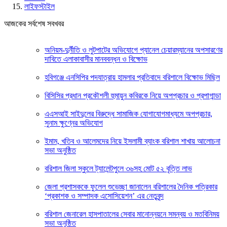
লাইফস্টাইল
আজকের সর্বশেষ সবখবর
অনিয়ম-দুর্নীতি ও লুটপাটের অভিযোগে প্যানেল চেয়ারম্যানের অপসারণের
দাবিতে এলাকাবাসীর মানববন্ধন ও বিক্ষোভ
হবিগঞ্জে এনসিপির পদযাত্রায় হামলার প্রতিবাদে বরিশালে বিক্ষোভ মিছিল
বিসিসির প্রধান প্রকৌশলী হুমায়ুন কবিরকে নিয়ে অপপ্রচার ও প্রপাগান্ডা
এএসআই সাইদুলের বিরুদ্ধে সামাজিক যোগাযোগমাধ্যমে অপপ্রচার,
সুনাম ক্ষুণ্নের অভিযোগ
ইমাম, খতিব ও আলেমদের নিয়ে ইসলামী ব্যাংক বরিশাল শাখায় আলোচনা
সভা অনুষ্ঠিত
বরিশাল জিলা স্কুলে ট্যালেন্টপুলে ৩৬সহ মোট ৫২ বৃত্তি লাভ
জেলা প্রশাসককে ফুলেল শুভেচ্ছা জানালেন বরিশালের দৈনিক পত্রিকার
‘প্রকাশক ও সম্পাদক এসোসিয়েশন’ এর নেতৃবৃন্দ
বরিশাল জেনারেল হাসপাতালের সেবার মানোন্নয়নে সমন্বয় ও মতবিনিময়
সভা অনুষ্ঠিত