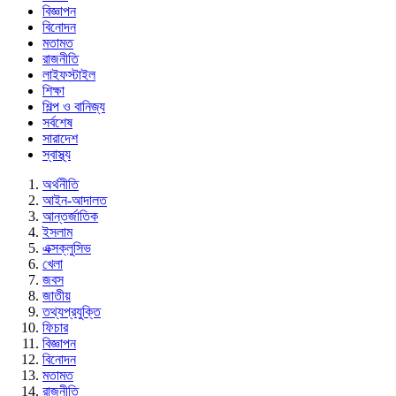
বিজ্ঞাপন
বিনোদন
মতামত
রাজনীতি
লাইফস্টাইল
শিক্ষা
শিল্প ও বানিজ্য
সর্বশেষ
সারাদেশ
স্বাস্থ্য
অর্থনীতি
আইন-আদালত
আন্তর্জাতিক
ইসলাম
এক্সক্লুসিভ
খেলা
জবস
জাতীয়
তথ্যপ্রযুক্তি
ফিচার
বিজ্ঞাপন
বিনোদন
মতামত
রাজনীতি