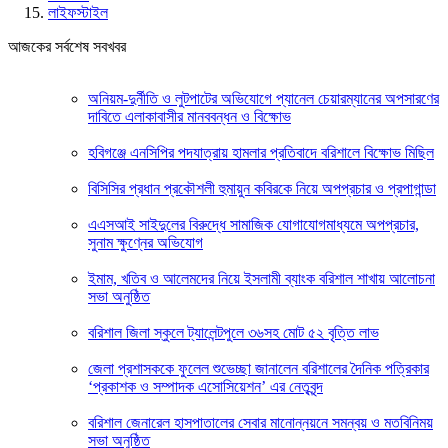
লাইফস্টাইল
আজকের সর্বশেষ সবখবর
অনিয়ম-দুর্নীতি ও লুটপাটের অভিযোগে প্যানেল চেয়ারম্যানের অপসারণের
দাবিতে এলাকাবাসীর মানববন্ধন ও বিক্ষোভ
হবিগঞ্জে এনসিপির পদযাত্রায় হামলার প্রতিবাদে বরিশালে বিক্ষোভ মিছিল
বিসিসির প্রধান প্রকৌশলী হুমায়ুন কবিরকে নিয়ে অপপ্রচার ও প্রপাগান্ডা
এএসআই সাইদুলের বিরুদ্ধে সামাজিক যোগাযোগমাধ্যমে অপপ্রচার,
সুনাম ক্ষুণ্নের অভিযোগ
ইমাম, খতিব ও আলেমদের নিয়ে ইসলামী ব্যাংক বরিশাল শাখায় আলোচনা
সভা অনুষ্ঠিত
বরিশাল জিলা স্কুলে ট্যালেন্টপুলে ৩৬সহ মোট ৫২ বৃত্তি লাভ
জেলা প্রশাসককে ফুলেল শুভেচ্ছা জানালেন বরিশালের দৈনিক পত্রিকার
‘প্রকাশক ও সম্পাদক এসোসিয়েশন’ এর নেতৃবৃন্দ
বরিশাল জেনারেল হাসপাতালের সেবার মানোন্নয়নে সমন্বয় ও মতবিনিময়
সভা অনুষ্ঠিত