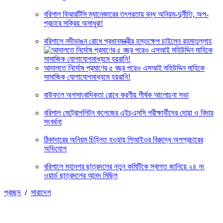
বরিশাল বিআরটিসি ম্যানেজারের তৎপরতায় বন্ধ অনিয়ম-দুর্নীতি, অপ-
প্রচারে সক্রিয় অসাধুরা!
বরিশালে নদীভাঙন রোধে প্রধানমন্ত্রীর হস্তক্ষেপ চাইলেন রহমাতুল্লাহ
আদালতে নির্দোষ প্রমাণের ৫ বছর পরেও এসআই মহিউদ্দিন মাহিকে
সামাজিক যোগাযোগমাধ্যমে হয়রানি!
বাউফলে অপসাংবাদিকতা রোধে করণীয় শীর্ষক আলোচনা সভা
বরিশাল মেট্রোপলিটন কলেজের এইচএসসি পরীক্ষার্থীদের দোয়া ও বিদায়
সংবর্ধনা
ঠিকাদারের অনিয়ম চিহ্নিত হওয়ায় পিআইওর বিরুদ্ধে অপপ্রচারের
অভিযোগ
বরিশালে মহানগর ছাত্রদলের নতুন কমিটিকে স্বাগত জানিয়ে ২৪ নং
ওয়ার্ড ছাত্রদলের আনন্দ মিছিল
প্রচ্ছদ
/
সারাদেশ