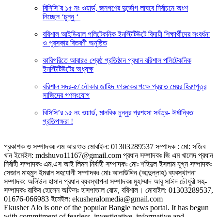
বিসিসি’র ১৫ নং ওয়ার্ড, জনগণের দুর্ভোগ লাঘবে নির্বাচনে অংশ
নিচ্ছেন ‘চুন্নু ‘
বরিশাল আইডিয়াল পলিটেকনিক ইনস্টিটিউটে বিদায়ী শিক্ষার্থীদের সংবর্ধনা
ও পুরস্কার বিতরণী অনুষ্ঠিত
কারিগরিতে আবারও শ্রেষ্ঠ প্রতিষ্ঠান প্রধান বরিশাল পলিটেকনিক
ইনস্টিটিউটের অধ্যক্ষ
বরিশাল সদর-৫/ নৌকার জাহিদ ফারুকের পক্ষে প্র‍য়াত মেয়র হিরণপুত্র
সাজিদের গণসংযোগ
বিসিসি’র ১৫ নং ওয়ার্ড, মানবিক চুন্নুর প্রশংসা সর্বত্র- ঈর্ষান্বিত
প্রতিপক্ষরা !
প্রকাশক ও সম্পাদকঃ এম আর শুভ মোবাইল: 01303289537 সম্পাদক : মো: সজিব
খান ইমেইল: mdshuvo11167@gmail.com প্রধান সম্পাদকঃ জি এম খালেদ প্রধান
নির্বাহী সম্পাদকঃ এম.এস আই লিমন নির্বাহী সম্পাদকঃ মোঃ শহিদুল ইসলাম যুগ্ন সম্পাদকঃ
সেজান মাহমুদ ইমরান সহযোগী সম্পাদকঃ মোঃ আলাউদ্দিন (আব্দুল্লাহ) ব্যবস্থাপনা
সম্পাদক: অলিউল হাসান প্রধান ব্যবস্থাপনা সম্পাদকঃ মুহাম্মাদ আবু সাঈদ চৌধুরী সহ-
সম্পাদকঃ রাকিব হোসেন অফিসঃ হাসপাতাল রোড, বরিশাল। মোবাইল: 01303289537,
01676-066983 ইমেইল: ekusheralomedia@gmail.com
Ekusher Alo is one of the popular Bangle news portal. It has begun
with commitment of fearless, investigative, informative and