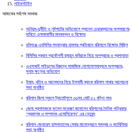
লাইফস্টাইল
আজকের সর্বশেষ সবখবর
অনিয়ম-দুর্নীতি ও লুটপাটের অভিযোগে প্যানেল চেয়ারম্যানের অপসারণের
দাবিতে এলাকাবাসীর মানববন্ধন ও বিক্ষোভ
হবিগঞ্জে এনসিপির পদযাত্রায় হামলার প্রতিবাদে বরিশালে বিক্ষোভ মিছিল
বিসিসির প্রধান প্রকৌশলী হুমায়ুন কবিরকে নিয়ে অপপ্রচার ও প্রপাগান্ডা
এএসআই সাইদুলের বিরুদ্ধে সামাজিক যোগাযোগমাধ্যমে অপপ্রচার,
সুনাম ক্ষুণ্নের অভিযোগ
ইমাম, খতিব ও আলেমদের নিয়ে ইসলামী ব্যাংক বরিশাল শাখায় আলোচনা
সভা অনুষ্ঠিত
বরিশাল জিলা স্কুলে ট্যালেন্টপুলে ৩৬সহ মোট ৫২ বৃত্তি লাভ
জেলা প্রশাসককে ফুলেল শুভেচ্ছা জানালেন বরিশালের দৈনিক পত্রিকার
‘প্রকাশক ও সম্পাদক এসোসিয়েশন’ এর নেতৃবৃন্দ
বরিশাল জেনারেল হাসপাতালের সেবার মানোন্নয়নে সমন্বয় ও মতবিনিময়
সভা অনুষ্ঠিত