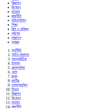
বিজ্ঞাপন
বিনোদন
মতামত
রাজনীতি
লাইফস্টাইল
শিক্ষা
শিল্প ও বানিজ্য
সর্বশেষ
সারাদেশ
স্বাস্থ্য
অর্থনীতি
আইন-আদালত
আন্তর্জাতিক
ইসলাম
এক্সক্লুসিভ
খেলা
জবস
জাতীয়
তথ্যপ্রযুক্তি
ফিচার
বিজ্ঞাপন
বিনোদন
মতামত
রাজনীতি