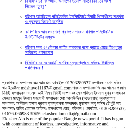
বিসিসি’র ১৫ নং ওয়ার্ড, জনগণের দুর্ভোগ লাঘবে নির্বাচনে অংশ
নিচ্ছেন ‘চুন্নু ‘
বরিশাল আইডিয়াল পলিটেকনিক ইনস্টিটিউটে বিদায়ী শিক্ষার্থীদের সংবর্ধনা
ও পুরস্কার বিতরণী অনুষ্ঠিত
কারিগরিতে আবারও শ্রেষ্ঠ প্রতিষ্ঠান প্রধান বরিশাল পলিটেকনিক
ইনস্টিটিউটের অধ্যক্ষ
বরিশাল সদর-৫/ নৌকার জাহিদ ফারুকের পক্ষে প্র‍য়াত মেয়র হিরণপুত্র
সাজিদের গণসংযোগ
বিসিসি’র ১৫ নং ওয়ার্ড, মানবিক চুন্নুর প্রশংসা সর্বত্র- ঈর্ষান্বিত
প্রতিপক্ষরা !
প্রকাশক ও সম্পাদকঃ এম আর শুভ মোবাইল: 01303289537 সম্পাদক : মো: সজিব
খান ইমেইল: mdshuvo11167@gmail.com প্রধান সম্পাদকঃ জি এম খালেদ প্রধান
নির্বাহী সম্পাদকঃ এম.এস আই লিমন নির্বাহী সম্পাদকঃ মোঃ শহিদুল ইসলাম যুগ্ন সম্পাদকঃ
সেজান মাহমুদ ইমরান সহযোগী সম্পাদকঃ মোঃ আলাউদ্দিন (আব্দুল্লাহ) ব্যবস্থাপনা
সম্পাদক: অলিউল হাসান প্রধান ব্যবস্থাপনা সম্পাদকঃ মুহাম্মাদ আবু সাঈদ চৌধুরী সহ-
সম্পাদকঃ রাকিব হোসেন অফিসঃ হাসপাতাল রোড, বরিশাল। মোবাইল: 01303289537,
01676-066983 ইমেইল: ekusheralomedia@gmail.com
Ekusher Alo is one of the popular Bangle news portal. It has begun
with commitment of fearless, investigative, informative and