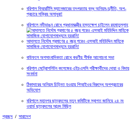
বরিশাল বিআরটিসি ম্যানেজারের তৎপরতায় বন্ধ অনিয়ম-দুর্নীতি, অপ-
প্রচারে সক্রিয় অসাধুরা!
বরিশালে নদীভাঙন রোধে প্রধানমন্ত্রীর হস্তক্ষেপ চাইলেন রহমাতুল্লাহ
আদালতে নির্দোষ প্রমাণের ৫ বছর পরেও এসআই মহিউদ্দিন মাহিকে
সামাজিক যোগাযোগমাধ্যমে হয়রানি!
বাউফলে অপসাংবাদিকতা রোধে করণীয় শীর্ষক আলোচনা সভা
বরিশাল মেট্রোপলিটন কলেজের এইচএসসি পরীক্ষার্থীদের দোয়া ও বিদায়
সংবর্ধনা
ঠিকাদারের অনিয়ম চিহ্নিত হওয়ায় পিআইওর বিরুদ্ধে অপপ্রচারের
অভিযোগ
বরিশালে মহানগর ছাত্রদলের নতুন কমিটিকে স্বাগত জানিয়ে ২৪ নং
ওয়ার্ড ছাত্রদলের আনন্দ মিছিল
প্রচ্ছদ
/
সারাদেশ