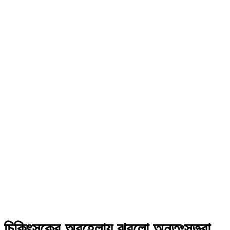
চিকিৎসকের অবহেলায় ঝরলো অন্তঃসত্ত্বা