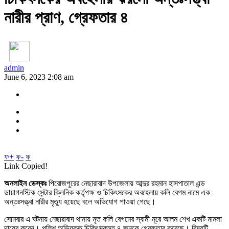
নারীর প্রাণ, গ্রেফতার ৪
admin
June 6, 2023 2:08 am
ফ+
ফ-
ফ
Link Copied!
অনলাইন ডেস্কঃ
পিরোজপুরের নেছারাবাদ উপজেলায় আব্দুর রহমান হাসপাতাল এন্ড
ডায়াগনস্টিক সেন্টার ক্লিনিক কর্তৃপক্ষ ও চিকিৎসকের অবহেলায় কলি বেগম নামে এক
অন্তঃসত্ত্বা নারীর মৃত্যু হয়েছে বলে অভিযোগ পাওয়া গেছে।
সোমবার এ ঘটনায় নেছারাবাদ থানায় মৃত কলি বেগমের স্বামী নূরে আলম শেখ একটি মামলা
দায়ের করেন। পুলিশ অভিযুক্ত চিকিৎসকসহ ৪ জনকে গ্রেফতার করেছে। বিষয়টি