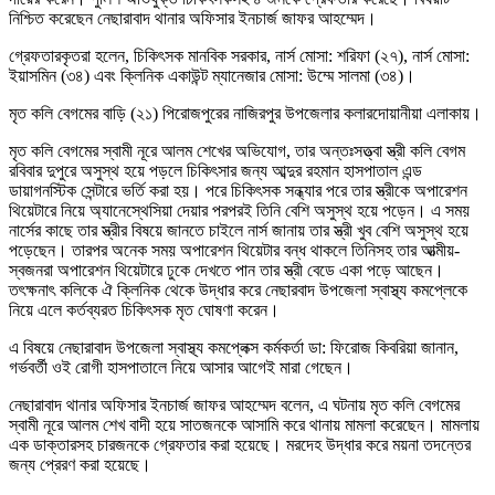
নিশ্চিত করেছেন নেছারাবাদ থানার অফিসার ইনচার্জ জাফর আহম্মেদ।
গ্রেফতারকৃতরা হলেন, চিকিৎসক মানবিক সরকার, নার্স মোসা: শরিফা (২৭), নার্স মোসা:
ইয়াসমিন (৩৪) এবং ক্লিনিক একাউন্ট ম্যানেজার মোসা: উম্মে সালমা (৩৪)।
মৃত কলি বেগমের বাড়ি (২১) পিরোজপুরের নাজিরপুর উপজেলার কলারদোয়ানীয়া এলাকায়।
মৃত কলি বেগমের স্বামী নূরে আলম শেখের অভিযোগ, তার অন্তঃসত্ত্বা স্ত্রী কলি বেগম
রবিবার দুপুরে অসুস্থ হয়ে পড়লে চিকিৎসার জন্য আব্দুর রহমান হাসপাতাল এন্ড
ডায়াগনস্টিক সেন্টারে ভর্তি করা হয়। পরে চিকিৎসক সন্ধ্যার পরে তার স্ত্রীকে অপারেশন
থিয়েটারে নিয়ে অ্যানেস্থেসিয়া দেয়ার পরপরই তিনি বেশি অসুস্থ হয়ে পড়েন। এ সময়
নার্সের কাছে তার স্ত্রীর বিষয়ে জানতে চাইলে নার্স জানায় তার স্ত্রী খুব বেশি অসুস্থ হয়ে
পড়েছেন। তারপর অনেক সময় অপারেশন থিয়েটার বন্ধ থাকলে তিনিসহ তার আত্মীয়-
স্বজনরা অপারেশন থিয়েটারে ঢুকে দেখতে পান তার স্ত্রী বেডে একা পড়ে আছেন।
তৎক্ষনাৎ কলিকে ঐ ক্লিনিক থেকে উদ্ধার করে নেছারবাদ উপজেলা স্বাস্থ্য কমপ্লেকে
নিয়ে এলে কর্তব্যরত চিকিৎসক মৃত ঘোষণা করেন।
এ বিষয়ে নেছারাবাদ উপজেলা স্বাস্থ্য কমপ্লেক্স কর্মকর্তা ডা: ফিরোজ কিবরিয়া জানান,
গর্ভবর্তী ওই রোগী হাসপাতালে নিয়ে আসার আগেই মারা গেছেন।
নেছারাবাদ থানার অফিসার ইনচার্জ জাফর আহম্মেদ বলেন, এ ঘটনায় মৃত কলি বেগমের
স্বামী নূরে আলম শেখ বাদী হয়ে সাতজনকে আসামি করে থানায় মামলা করেছেন। মামলায়
এক ডাক্তারসহ চারজনকে গ্রেফতার করা হয়েছে। মরদেহ উদ্ধার করে ময়না তদন্তের
জন্য প্রেরণ করা হয়েছে।