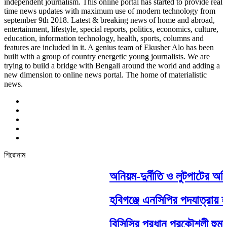
independent journalism. This online portal has started to provide real
time news updates with maximum use of modern technology from
september 9th 2018. Latest & breaking news of home and abroad,
entertainment, lifestyle, special reports, politics, economics, culture,
education, information technology, health, sports, columns and
features are included in it. A genius team of Ekusher Alo has been
built with a group of country energetic young journalists. We are
trying to build a bridge with Bengali around the world and adding a
new dimension to online news portal. The home of materialistic
news.
শিরোনাম
অনিয়ম-দুর্নীতি ও লুটপাটের অভ
হবিগঞ্জে এনসিপির পদযাত্রায় হা
বিসিসির প্রধান প্রকৌশলী হুমায়ু