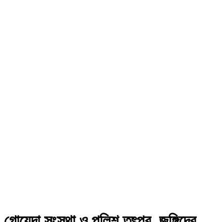
গোয়েন্দা সংস্থা ও পুলিশ তৎপর, জঙ্গিদের