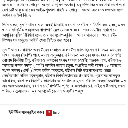
এসেছে। আমাদের গোয়েন্দা সংস্থা ও পুলিশ তৎপর। শুধু দক্ষিণাঞ্চলে নয় সারা দেশে তারা
যেখানেই থাকুক না কেন আইন-শৃঙ্খলা বাহিনী ও গোয়েন্দা সংস্থা অত্যন্ত দক্ষতার সঙ্গে
কার্যকর ভূমিকা নিচ্ছে।
তিনি বলেন, মুলাদি থানার মতো একই ডিজাইনে দেশে ১০১টি থানা নির্মাণ করা হচ্ছে, এসব
থানায় সর্বাধুনিক প্রযুক্তির পাশাপাশি হেল্প ডেস্ক থাকবে। প্রধানমন্ত্রীর নির্দেশে যে
আধুনিক পুলিশ বিনির্মাণ হচ্ছে তার সব সুযোগ-সুবিধা এ থানায় থাকবে। এখানে নারী-
শিশুসহ সব মানুষের আইনি সেবা নিশ্চিত করা হবে।
মুলাদী থানার নবনির্মিত ভবন উদ্বোধনকালে আরও উপস্থিত ছিলেন বরিশাল-২ আসনের
সংসদ সদস্য (এমপি) শাহে আলম তালুকদার, বরিশাল-৩ আসনের সংসদ সদস্য (এমপি)
গোলাম কিবরিয়া টিপু, বরিশাল-৪ আসনের সংসদ সদস্য (এমপি) পঙ্কজ নাথ, বরিশাল-৬
আসনের সংসদ সদস্য (এমপি) নাসরিন জাহান রত্না, সংরক্ষিত নারী আসন-২৮ আসনের
সংসদ সদস্য (এমপি) সৈয়দা রুবিনা আক্তার, বরিশাল সিটি করপোরেশনের মেয়র
সেরনিয়াবাত সাদিক আব্দুল্লাহ, বরিশাল বিশ্ববিদ্যালয়ের উপাচার্য ড. প্রফেসর সাদেকুল
আরেফিন, বরিশালের বিভাগীয় কমিশনার আমিন উল আহসান, বরিশাল রেঞ্জের ডিআইজি এস
এম আক্তারুজ্জামান, বরিশাল মেট্রোপলিটন পুলিশের কমিশনার মো. সাইফুল ইসলাম, জেলা
পরিষদের চেয়ারম্যান অ্যাডভোকেট কে এম জাহাঙ্গীর প্রমুখ।
ইউটিউব সাবস্ক্রাইব করুন