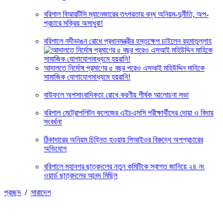
বরিশাল বিআরটিসি ম্যানেজারের তৎপরতায় বন্ধ অনিয়ম-দুর্নীতি, অপ-
প্রচারে সক্রিয় অসাধুরা!
বরিশালে নদীভাঙন রোধে প্রধানমন্ত্রীর হস্তক্ষেপ চাইলেন রহমাতুল্লাহ
আদালতে নির্দোষ প্রমাণের ৫ বছর পরেও এসআই মহিউদ্দিন মাহিকে
সামাজিক যোগাযোগমাধ্যমে হয়রানি!
বাউফলে অপসাংবাদিকতা রোধে করণীয় শীর্ষক আলোচনা সভা
বরিশাল মেট্রোপলিটন কলেজের এইচএসসি পরীক্ষার্থীদের দোয়া ও বিদায়
সংবর্ধনা
ঠিকাদারের অনিয়ম চিহ্নিত হওয়ায় পিআইওর বিরুদ্ধে অপপ্রচারের
অভিযোগ
বরিশালে মহানগর ছাত্রদলের নতুন কমিটিকে স্বাগত জানিয়ে ২৪ নং
ওয়ার্ড ছাত্রদলের আনন্দ মিছিল
প্রচ্ছদ
/
সারাদেশ