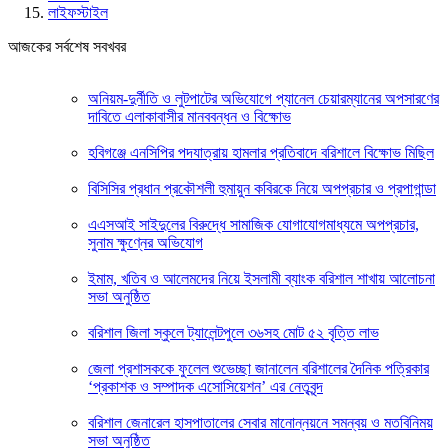
লাইফস্টাইল
আজকের সর্বশেষ সবখবর
অনিয়ম-দুর্নীতি ও লুটপাটের অভিযোগে প্যানেল চেয়ারম্যানের অপসারণের
দাবিতে এলাকাবাসীর মানববন্ধন ও বিক্ষোভ
হবিগঞ্জে এনসিপির পদযাত্রায় হামলার প্রতিবাদে বরিশালে বিক্ষোভ মিছিল
বিসিসির প্রধান প্রকৌশলী হুমায়ুন কবিরকে নিয়ে অপপ্রচার ও প্রপাগান্ডা
এএসআই সাইদুলের বিরুদ্ধে সামাজিক যোগাযোগমাধ্যমে অপপ্রচার,
সুনাম ক্ষুণ্নের অভিযোগ
ইমাম, খতিব ও আলেমদের নিয়ে ইসলামী ব্যাংক বরিশাল শাখায় আলোচনা
সভা অনুষ্ঠিত
বরিশাল জিলা স্কুলে ট্যালেন্টপুলে ৩৬সহ মোট ৫২ বৃত্তি লাভ
জেলা প্রশাসককে ফুলেল শুভেচ্ছা জানালেন বরিশালের দৈনিক পত্রিকার
‘প্রকাশক ও সম্পাদক এসোসিয়েশন’ এর নেতৃবৃন্দ
বরিশাল জেনারেল হাসপাতালের সেবার মানোন্নয়নে সমন্বয় ও মতবিনিময়
সভা অনুষ্ঠিত