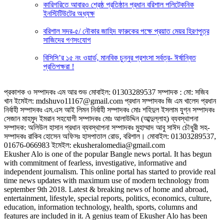
কারিগরিতে আবারও শ্রেষ্ঠ প্রতিষ্ঠান প্রধান বরিশাল পলিটেকনিক
ইনস্টিটিউটের অধ্যক্ষ
বরিশাল সদর-৫/ নৌকার জাহিদ ফারুকের পক্ষে প্র‍য়াত মেয়র হিরণপুত্র
সাজিদের গণসংযোগ
বিসিসি’র ১৫ নং ওয়ার্ড, মানবিক চুন্নুর প্রশংসা সর্বত্র- ঈর্ষান্বিত
প্রতিপক্ষরা !
প্রকাশক ও সম্পাদকঃ এম আর শুভ মোবাইল: 01303289537 সম্পাদক : মো: সজিব
খান ইমেইল: mdshuvo11167@gmail.com প্রধান সম্পাদকঃ জি এম খালেদ প্রধান
নির্বাহী সম্পাদকঃ এম.এস আই লিমন নির্বাহী সম্পাদকঃ মোঃ শহিদুল ইসলাম যুগ্ন সম্পাদকঃ
সেজান মাহমুদ ইমরান সহযোগী সম্পাদকঃ মোঃ আলাউদ্দিন (আব্দুল্লাহ) ব্যবস্থাপনা
সম্পাদক: অলিউল হাসান প্রধান ব্যবস্থাপনা সম্পাদকঃ মুহাম্মাদ আবু সাঈদ চৌধুরী সহ-
সম্পাদকঃ রাকিব হোসেন অফিসঃ হাসপাতাল রোড, বরিশাল। মোবাইল: 01303289537,
01676-066983 ইমেইল: ekusheralomedia@gmail.com
Ekusher Alo is one of the popular Bangle news portal. It has begun
with commitment of fearless, investigative, informative and
independent journalism. This online portal has started to provide real
time news updates with maximum use of modern technology from
september 9th 2018. Latest & breaking news of home and abroad,
entertainment, lifestyle, special reports, politics, economics, culture,
education, information technology, health, sports, columns and
features are included in it. A genius team of Ekusher Alo has been