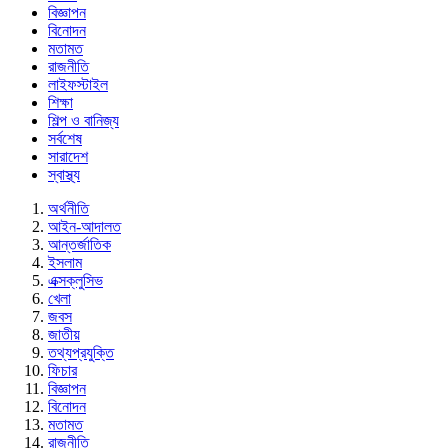
বিজ্ঞাপন
বিনোদন
মতামত
রাজনীতি
লাইফস্টাইল
শিক্ষা
শিল্প ও বানিজ্য
সর্বশেষ
সারাদেশ
স্বাস্থ্য
অর্থনীতি
আইন-আদালত
আন্তর্জাতিক
ইসলাম
এক্সক্লুসিভ
খেলা
জবস
জাতীয়
তথ্যপ্রযুক্তি
ফিচার
বিজ্ঞাপন
বিনোদন
মতামত
রাজনীতি