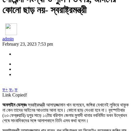
কোনো ছাড় নয়- স্বরাষ্ট্রমন্ত্রী
admin
February 23, 2023 7:53 pm
ফ+
ফ-
ফ
Link Copied!
অনলাইন ডেস্কঃ
স্বরাষ্ট্রমন্ত্রী আসাদুজ্জামান খান বলেছেন, জঙ্গিরা যেখানেই লুকিয়ে থাকুক
না কেন তাদের আইনের আওতায় আনা হবে। কোনো ছাড় দেওয়া হবে না। বৃহস্পতিবার
(২৩ ফেব্রুয়ারি) দুপুর সাড়ে ১২টায় বরিশাল জেলার মুলাদী থানার নবনির্মিত ভবন উদ্বোধন
শেষে সাংবাদিকদের সঙ্গে আলাপকালে তিনি এসব কথা বলেন।
স্বরাষ্ট্রমন্ত্রী আসাদুজ্জামান খান বলেন, শুধু দক্ষিণাঞ্চল নয় সিলেটেও কয়েকজন জঙ্গির নাম