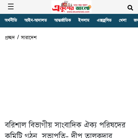
অর্থনীতি
আইন-আদালত
আন্তর্জাতিক
ইসলাম
এক্সক্লুসিভ
খেলা
জ
প্রচ্ছদ
/
সারাদেশ
বরিশাল বিভাগীয় সাংবাদিক ঐক্য পরিষদের
কমিটি গঠন, সভাপতি- দীপু তালুকদার,