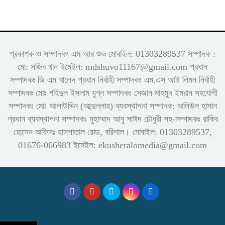
প্রকাশক ও সম্পাদকঃ এম আর শুভ মোবাইল: 01303289537 সম্পাদক :
মো: সজিব খান ইমেইল: mdshuvo11167@gmail.com প্রধান
সম্পাদকঃ জি এম খালেদ প্রধান নির্বাহী সম্পাদকঃ এম.এস আই লিমন নির্বাহী
সম্পাদকঃ মোঃ শহিদুল ইসলাম যুগ্ন সম্পাদকঃ সেজান মাহমুদ ইমরান সহযোগী
সম্পাদকঃ মোঃ আলাউদ্দিন (আব্দুল্লাহ) ব্যবস্থাপনা সম্পাদক: অলিউল হাসান
প্রধান ব্যবস্থাপনা সম্পাদকঃ মুহাম্মাদ আবু সাঈদ চৌধুরী সহ-সম্পাদকঃ রাকিব
হোসেন অফিসঃ হাসপাতাল রোড, বরিশাল। মোবাইল: 01303289537,
01676-066983 ইমেইল: ekusheralomedia@gmail.com