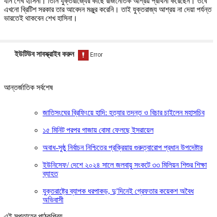
যান শেখ হাসিনা। তিনি যুক্তরাজ্যের কাছে রাজনৈতিক আশ্রয় প্রার্থনা করেছেন। তবে
এখনো ব্রিটিশ সরকার তার আবেদন মঞ্জুর করেনি। তাই যুক্তরাজ্য আশ্রয় না দেয়া পর্যন্ত
ভারতেই থাকবেন শেখ হাসিনা।
ইউটিউব সাবস্ক্রাইব করুন
আন্তর্জাতিক সর্বশেষ
জাতিসংঘের ব্রিফিংয়ে হাদি: হত্যার তদন্ত ও বিচার চাইলেন মহাসচিব
১৫ মিনিট পরপর গাজায় বোমা ফেলছে ইসরায়েল
অবাধ-সুষ্ঠু নির্বাচন নিশ্চিতের প্রক্রিয়ায় গুরুত্বারোপ প্রধান উপদেষ্টার
ইউনিসেফ/ দেশে ২০২৪ সালে জলবায়ু সংকটে ৩৩ মিলিয়ন শিশুর শিক্ষা
ব্যাহত
যুক্তরাষ্ট্রে ব্যাপক ধরপাকড়, দু’দিনেই গ্রেফতার কয়েকশ অবৈধ
অভিবাসী
এই সপ্তাহের পাঠকপ্রিয়