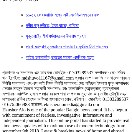
১১-১২ ফেব্রুয়ারির মধ্যে এইচএসসি-সমমানের ফল
নদীর বালু নদীতে, টাকা যাচ্ছে পানিতে
যুক্তরাষ্ট্রে শীর্ষ ধর্মযাজকের ইসলাম গ্রহণ
লাখো ধর্মপ্রাণ মুসলমানের পদচারণায় মুখরিত মিনা প্রান্তর
লাইভ চলাকালীন,ভারতের সাবেক এমপিকে হত্যা
প্রকাশক ও সম্পাদকঃ এম আর শুভ মোবাইল: 01303289537 সম্পাদক : মো: সজিব
খান ইমেইল: mdshuvo11167@gmail.com প্রধান সম্পাদকঃ জি এম খালেদ প্রধান
নির্বাহী সম্পাদকঃ এম.এস আই লিমন নির্বাহী সম্পাদকঃ মোঃ শহিদুল ইসলাম যুগ্ন সম্পাদকঃ
সেজান মাহমুদ ইমরান সহযোগী সম্পাদকঃ মোঃ আলাউদ্দিন (আব্দুল্লাহ) ব্যবস্থাপনা
সম্পাদক: অলিউল হাসান প্রধান ব্যবস্থাপনা সম্পাদকঃ মুহাম্মাদ আবু সাঈদ চৌধুরী সহ-
সম্পাদকঃ রাকিব হোসেন অফিসঃ হাসপাতাল রোড, বরিশাল। মোবাইল: 01303289537,
01676-066983 ইমেইল: ekusheralomedia@gmail.com
Ekusher Alo is one of the popular Bangle news portal. It has begun
with commitment of fearless, investigative, informative and
independent journalism. This online portal has started to provide real
time news updates with maximum use of modern technology from
september 9th 2018. Latest & breaking news of home and abroad,