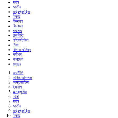
জবস
জাতীয়
তথ্যপ্রযুক্তি
ফিচার
বিজ্ঞাপন
বিনোদন
মতামত
রাজনীতি
লাইফস্টাইল
শিক্ষা
শিল্প ও বানিজ্য
সর্বশেষ
সারাদেশ
স্বাস্থ্য
অর্থনীতি
আইন-আদালত
আন্তর্জাতিক
ইসলাম
এক্সক্লুসিভ
খেলা
জবস
জাতীয়
তথ্যপ্রযুক্তি
ফিচার