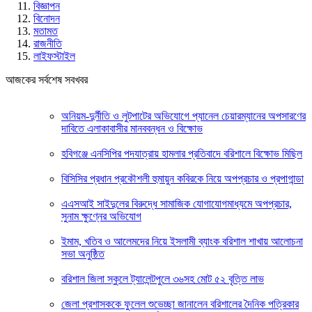
বিজ্ঞাপন
বিনোদন
মতামত
রাজনীতি
লাইফস্টাইল
আজকের সর্বশেষ সবখবর
অনিয়ম-দুর্নীতি ও লুটপাটের অভিযোগে প্যানেল চেয়ারম্যানের অপসারণের
দাবিতে এলাকাবাসীর মানববন্ধন ও বিক্ষোভ
হবিগঞ্জে এনসিপির পদযাত্রায় হামলার প্রতিবাদে বরিশালে বিক্ষোভ মিছিল
বিসিসির প্রধান প্রকৌশলী হুমায়ুন কবিরকে নিয়ে অপপ্রচার ও প্রপাগান্ডা
এএসআই সাইদুলের বিরুদ্ধে সামাজিক যোগাযোগমাধ্যমে অপপ্রচার,
সুনাম ক্ষুণ্নের অভিযোগ
ইমাম, খতিব ও আলেমদের নিয়ে ইসলামী ব্যাংক বরিশাল শাখায় আলোচনা
সভা অনুষ্ঠিত
বরিশাল জিলা স্কুলে ট্যালেন্টপুলে ৩৬সহ মোট ৫২ বৃত্তি লাভ
জেলা প্রশাসককে ফুলেল শুভেচ্ছা জানালেন বরিশালের দৈনিক পত্রিকার