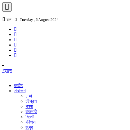
ঢাকা
Tuesday , 6 August 2024
প্রচ্ছদ
জাতীয়
সারাদেশ
ঢাকা
চট্টগ্রাম
খুলনা
রাজশাহী
সিলেট
বরিশাল
রংপুর