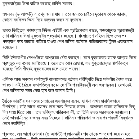
যুক্তরাষ্ট্রের ভিসা বাতিল করেছে মার্কিন সরকার।
মঙ্গলবার (৬ আগস্ট) এ তথ্য জানা যায়। তবে জানতে চাইলে দূতাবাস থেকে জানায়,
কোনো ব্যক্তির ভিসা নিয়ে মন্তব্য করবে না দূতাবাস।
ভারত ভিত্তিক গণমাধ্যম নিউজ এইটটি এক প্রতিবেদনে বলছে, ক্ষমতাচ্যুত প্রধানমন্ত্রী
শেখ হাসিনার ভিসা যুক্তরাষ্ট্র প্রত্যাহার করেছে। বাংলাদেশে সহিংস বিক্ষোভের পর
পদত্যাগ করে ভারতে পালিয়ে যাওয়া শেখ হাসিনা বর্তমানে গাজিয়াবাদের হিন্দন এয়ারবেসে
রয়েছেন।
তিনি ইউরোপীয় দেশগুলিতে আশ্রয়ের চেষ্টা করছেন। তবে যুক্তরাজ্য তাকে আশ্রয় দিতে
প্রস্তুত নয় বলেও জানিয়েছে। তবে তার বোন রেহানা, যার যুক্তরাজ্যের নাগরিকত্ব
রয়েছে; তিনি শীঘ্রই যুক্তরাজ্যে চলে যেতে পারেন।
এদিকে আজ সকালে পার্লামেন্টে বাংলাদেশের বর্তমান পরিস্থিতি নিয়ে সর্বদলীয় বৈঠক করে
ভারত। এই বৈঠকে সভাপতিত্ব করেন দেশটির পররাষ্ট্রমন্ত্রী এস জয়শঙ্কর। সেখানেই
শেখ হাসিনাকে সময় দেয়া হবে বলে জানান তিনি।
বৈঠকে ভারতীয় সব দলের নেতাদের জয়শঙ্কর বলেন, হাসিনা এখন মানসিকভাবে
বিপর্যস্ত। তাই তাকে ধাতস্থ হতে সময় দিয়েছে ভারত। আপাতত ভারত হাসিনাকে কিছু
দিন সময় দিতে চায়। তার ভবিষ্যৎ পরিকল্পনা কী, তা তিনি ভারত সরকারকে জানাবেন।
সেই ভাবনা-চিন্তার জন্য সময় নিচ্ছেন। হাসিনার পরিকল্পনা জানার পর পরবর্তী সিদ্ধান্ত
নেবে নয়াদিল্লি।
প্রসঙ্গত, এর আগে সোমবার (৫ আগস্ট) প্রধানমন্ত্রীর পদ থেকে পদত্যাগ করে ভারতে