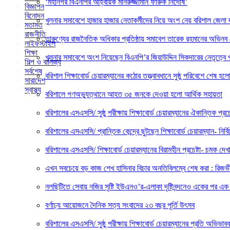
‘মহানগর বিএনপির আহ্বায়ক মনিরুজ্জামান ফারুক নির্দোষ’
বিজ্ঞাপন
বিনোদন
খুলনার সমাবেশে হাজার হাজার নেতাকর্মীদের নিয়ে অংশ নেয় বরিশাল জেলা দ
মতামত
রাজনীতি
তারুণ্যের রাজনৈতিক অধিকার প্রতিষ্ঠায় সমাবেশ তারেক রহমানের অভিনব নেত
লাইফস্টাইল
শিক্ষা
খুলনার সমাবেশে অংশ নিয়েছেন বিএনপি’র জিয়াউদ্দিন সিকদারের নেতৃত্বে প
শিল্প ও বানিজ্য
সর্বশেষ
বরিশাল শিক্ষাবোর্ড চেয়ারম্যানের কঠোর তত্ত্বাবধানে সুষ্ঠু পরিবেশে শেষ 
সারাদেশ
স্বাস্থ্য
বরিশালে গণঅভ্যুত্থানে আহত ৩৫ জনকে দেওয়া হলো আর্থিক সহায়তা
বরিশালের এসএসসি/ সুষ্ঠু পরীক্ষায় শিক্ষাবোর্ড চেয়ারম্যানের ঐকান্তিক প্রচেষ
বরিশালের এসএসসি/ প্রান্তিক কেন্দ্রে ছুটছেন শিক্ষাবোর্ড চেয়ারম্যান- নির্বিঘ
বরিশালের এসএসসি/ শিক্ষাবোর্ড চেয়ারম্যানের বিরামহীন প্রচেষ্টা- চমক দেখ
এখন সবচেয়ে বড় কাজ শেখ হাসিনার বিচার অনতিবিলম্বে শেষ করা : রিজভ
নলছিটিতে সেবায় নজির সৃষ্টি ইউএনও’র-এলাকা দৃষ্টিনন্দনেও একের পর এক উ
বর্ণাঢ্য আয়োজনে দৈনিক সত্য সংবাদের ২৩ বছর পূর্তি উৎসব
বরিশালের এসএসসি/ সুষ্ঠু পরীক্ষায় শিক্ষাবোর্ড চেয়ারম্যানের প্রতি অভি