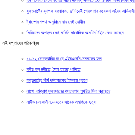
ইউনিসেফ/ দেশে ২০২৪ সালে জলবায়ু সংকটে ৩৩ মিলিয়ন শিশুর শিক্ষা ব্য
যুক্তরাষ্ট্রে ব্যাপক ধরপাকড়, দু’দিনেই গ্রেফতার কয়েকশ অবৈধ অভিবাসী
ট্রাম্পের শপথ অনুষ্ঠানে নাম নেই মোদীর
সিরিয়াতে অপহৃত সেই মার্কিন সাংবাদিক অসটিন টাইস বেঁচে আছেন
এই সপ্তাহের পাঠকপ্রিয়
১১-১২ ফেব্রুয়ারির মধ্যে এইচএসসি-সমমানের ফল
নদীর বালু নদীতে, টাকা যাচ্ছে পানিতে
যুক্তরাষ্ট্রে শীর্ষ ধর্মযাজকের ইসলাম গ্রহণ
লাখো ধর্মপ্রাণ মুসলমানের পদচারণায় মুখরিত মিনা প্রান্তর
লাইভ চলাকালীন,ভারতের সাবেক এমপিকে হত্যা