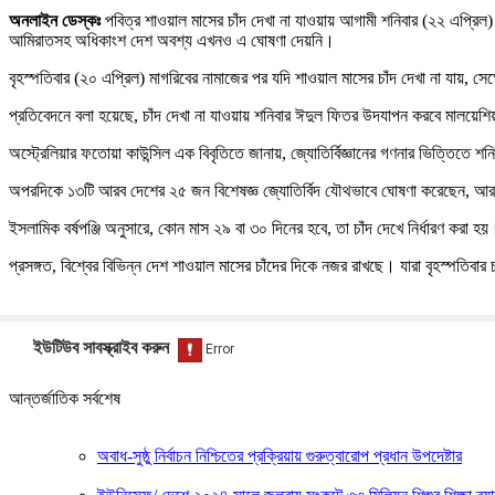
অনলাইন ডেস্কঃ
পবিত্র শাওয়াল মাসের চাঁদ দেখা না যাওয়ায় আগামী শনিবার (২২ এপ্রিল)
আমিরাতসহ অধিকাংশ দেশ অবশ্য এখনও এ ঘোষণা দেয়নি।
বৃহস্পতিবার (২০ এপ্রিল) মাগরিবের নামাজের পর যদি শাওয়াল মাসের চাঁদ দেখা না যায়, স
প্রতিবেদনে বলা হয়েছে, চাঁদ দেখা না যাওয়ায় শনিবার ঈদুল ফিতর উদযাপন করবে মালয়েশিয়া।
অস্ট্রেলিয়ার ফতোয়া কাউন্সিল এক বিবৃতিতে জানায়, জ্যোতির্বিজ্ঞানের গণনার ভিত্তিতে 
অপরদিকে ১৩টি আরব দেশের ২৫ জন বিশেষজ্ঞ জ্যোতির্বিদ যৌথভাবে ঘোষণা করেছেন, আরব ও
ইসলামিক বর্ষপঞ্জি অনুসারে, কোন মাস ২৯ বা ৩০ দিনের হবে, তা চাঁদ দেখে নির্ধারণ করা 
প্রসঙ্গত, বিশ্বের বিভিন্ন দেশ শাওয়াল মাসের চাঁদের দিকে নজর রাখছে। যারা বৃহস্পতি
ইউটিউব সাবস্ক্রাইব করুন
আন্তর্জাতিক সর্বশেষ
অবাধ-সুষ্ঠু নির্বাচন নিশ্চিতের প্রক্রিয়ায় গুরুত্বারোপ প্রধান উপদেষ্টার