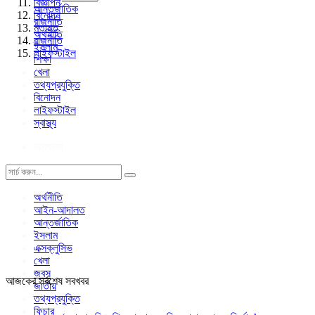
বিজ্ঞাপন
আন্তর্জাতিক
বিনোদন
রাজনীতি
মতামত
অর্থনীতি
রাজনীতি
ইসলাম
লাইফস্টাইল
শিক্ষা
খেলা
তথ্যপ্রযুক্তি
বিনোদন
লাইফস্টাইল
স্বাস্থ্য
অন্যান্য
অর্থনীতি
আইন-আদালত
আন্তর্জাতিক
ইসলাম
এক্সক্লুসিভ
খেলা
জবস
আজকের সর্বশেষ সবখবর
জাতীয়
তথ্যপ্রযুক্তি
ফিচার