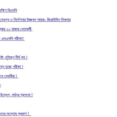
ক্ষিণ বিএনপি
ৃত্ব ও নির্দেশনার উজ্জ্বল স্মারক- জিয়াউদ্দিন সিকদার
্রায় ২০ হাজার নেতাকর্মী
হলো এসএসসি পরীক্ষা!
্টা, ছুটছেন দীর্ঘ পথ !
্নে হচ্ছে পরীক্ষা !
াবে মেধাবীরা !
ী
দ্যেগ, সর্বত্র প্রশংসা !
ভাবকদের সন্তোষ প্রকাশ !