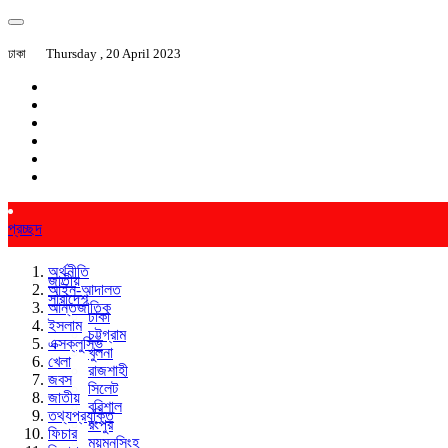
ঢাকা
Thursday , 20 April 2023
প্রচ্ছদ
অর্থনীতি
জাতীয়
আইন-আদালত
সারাদেশ
আন্তর্জাতিক
ঢাকা
ইসলাম
চট্টগ্রাম
এক্সক্লুসিভ
খুলনা
খেলা
রাজশাহী
জবস
সিলেট
জাতীয়
বরিশাল
তথ্যপ্রযুক্তি
রংপুর
ফিচার
ময়মনসিংহ