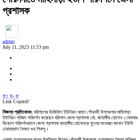
প্রশাসক
admin
July 11, 2023 11:53 pm
ফ+
ফ-
ফ
Link Copied!
নিজস্ব প্রতিবেদক:
বরিশালের ডিজিটাল ইউনিয়ন খ্যাত গৌরনদী উপজেলার মাহিলাড়া
ইউনিয়ন পরিষদ পরিদর্শন করেছেন বরিশাল জেলা প্রশাসক মো. জাহাঙ্গীর হোসেন।সোমবার
বিকেলে পরিদর্শনকালে জেলা প্রশাসক জাহাঙ্গীর হোসেনকে ফুলের শুভেচ্ছা জানান ইউপি
চেয়ারম্যান সৈকত গুহ পিকলু।
এসময় অন্যান্যদের মধ্যে উপস্থিত ছিলেন গৌরনদী উপজেলা চেয়ারম্যান সৈয়দা মনিরুন