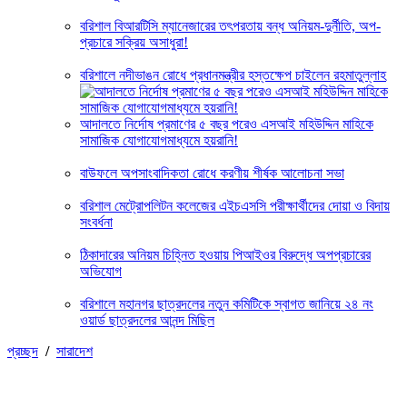
বরিশাল বিআরটিসি ম্যানেজারের তৎপরতায় বন্ধ অনিয়ম-দুর্নীতি, অপ-
প্রচারে সক্রিয় অসাধুরা!
বরিশালে নদীভাঙন রোধে প্রধানমন্ত্রীর হস্তক্ষেপ চাইলেন রহমাতুল্লাহ
আদালতে নির্দোষ প্রমাণের ৫ বছর পরেও এসআই মহিউদ্দিন মাহিকে
সামাজিক যোগাযোগমাধ্যমে হয়রানি!
বাউফলে অপসাংবাদিকতা রোধে করণীয় শীর্ষক আলোচনা সভা
বরিশাল মেট্রোপলিটন কলেজের এইচএসসি পরীক্ষার্থীদের দোয়া ও বিদায়
সংবর্ধনা
ঠিকাদারের অনিয়ম চিহ্নিত হওয়ায় পিআইওর বিরুদ্ধে অপপ্রচারের
অভিযোগ
বরিশালে মহানগর ছাত্রদলের নতুন কমিটিকে স্বাগত জানিয়ে ২৪ নং
ওয়ার্ড ছাত্রদলের আনন্দ মিছিল
প্রচ্ছদ
/
সারাদেশ