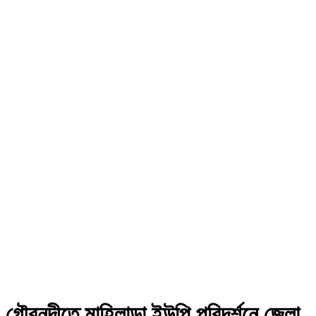
গৌরনদীতে মাহিলাড়া ইউপি পরিদর্শনে জেলা