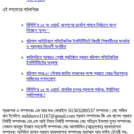
এই সপ্তাহের পাঠকপ্রিয়
বিসিসি’র ১৫ নং ওয়ার্ড, জনগণের দুর্ভোগ লাঘবে নির্বাচনে অংশ
নিচ্ছেন ‘চুন্নু ‘
বরিশাল আইডিয়াল পলিটেকনিক ইনস্টিটিউটে বিদায়ী শিক্ষার্থীদের সংবর্ধনা
ও পুরস্কার বিতরণী অনুষ্ঠিত
কারিগরিতে আবারও শ্রেষ্ঠ প্রতিষ্ঠান প্রধান বরিশাল পলিটেকনিক
ইনস্টিটিউটের অধ্যক্ষ
বরিশাল সদর-৫/ নৌকার জাহিদ ফারুকের পক্ষে প্র‍য়াত মেয়র হিরণপুত্র
সাজিদের গণসংযোগ
বিসিসি’র ১৫ নং ওয়ার্ড, মানবিক চুন্নুর প্রশংসা সর্বত্র- ঈর্ষান্বিত
প্রতিপক্ষরা !
প্রকাশক ও সম্পাদকঃ এম আর শুভ মোবাইল: 01303289537 সম্পাদক : মো: সজিব
খান ইমেইল: mdshuvo11167@gmail.com প্রধান সম্পাদকঃ জি এম খালেদ প্রধান
নির্বাহী সম্পাদকঃ এম.এস আই লিমন নির্বাহী সম্পাদকঃ মোঃ শহিদুল ইসলাম যুগ্ন সম্পাদকঃ
সেজান মাহমুদ ইমরান সহযোগী সম্পাদকঃ মোঃ আলাউদ্দিন (আব্দুল্লাহ) ব্যবস্থাপনা
সম্পাদক: অলিউল হাসান প্রধান ব্যবস্থাপনা সম্পাদকঃ মুহাম্মাদ আবু সাঈদ চৌধুরী সহ-