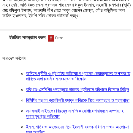
নাহার মেরী, অতিরিক্ত জেলা প্রশাসক শাহ মোঃ রফিকুল ইসলাম, সহকারী কমিশনার (ভূমি)
মোঃ রফিকুল ইসলাম, আওয়ামী লীগ নেতা আবুল হোসেন মোল্লা, পৌর কাউন্সিলর আল
আমিন হাওলাদার, ইউপি সচিব সৌরভ ভট্টাচার্জ প্রমূখ।
ইউটিউব সাবস্ক্রাইব করুন
সারাদেশ সর্বশেষ
অনিয়ম-দুর্নীতি ও লুটপাটের অভিযোগে প্যানেল চেয়ারম্যানের অপসারণের
দাবিতে এলাকাবাসীর মানববন্ধন ও বিক্ষোভ
হবিগঞ্জে এনসিপির পদযাত্রায় হামলার প্রতিবাদে বরিশালে বিক্ষোভ মিছিল
বিসিসির প্রধান প্রকৌশলী হুমায়ুন কবিরকে নিয়ে অপপ্রচার ও প্রপাগান্ডা
এএসআই সাইদুলের বিরুদ্ধে সামাজিক যোগাযোগমাধ্যমে অপপ্রচার,
সুনাম ক্ষুণ্নের অভিযোগ
ইমাম, খতিব ও আলেমদের নিয়ে ইসলামী ব্যাংক বরিশাল শাখায় আলোচনা
সভা অনুষ্ঠিত