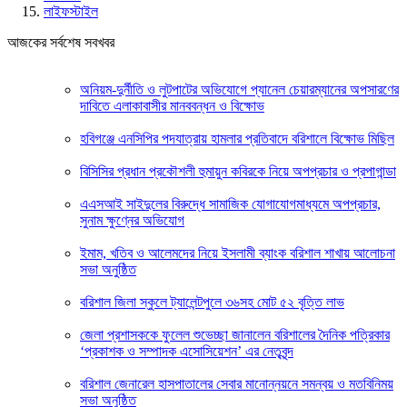
লাইফস্টাইল
আজকের সর্বশেষ সবখবর
অনিয়ম-দুর্নীতি ও লুটপাটের অভিযোগে প্যানেল চেয়ারম্যানের অপসারণের
দাবিতে এলাকাবাসীর মানববন্ধন ও বিক্ষোভ
হবিগঞ্জে এনসিপির পদযাত্রায় হামলার প্রতিবাদে বরিশালে বিক্ষোভ মিছিল
বিসিসির প্রধান প্রকৌশলী হুমায়ুন কবিরকে নিয়ে অপপ্রচার ও প্রপাগান্ডা
এএসআই সাইদুলের বিরুদ্ধে সামাজিক যোগাযোগমাধ্যমে অপপ্রচার,
সুনাম ক্ষুণ্নের অভিযোগ
ইমাম, খতিব ও আলেমদের নিয়ে ইসলামী ব্যাংক বরিশাল শাখায় আলোচনা
সভা অনুষ্ঠিত
বরিশাল জিলা স্কুলে ট্যালেন্টপুলে ৩৬সহ মোট ৫২ বৃত্তি লাভ
জেলা প্রশাসককে ফুলেল শুভেচ্ছা জানালেন বরিশালের দৈনিক পত্রিকার
‘প্রকাশক ও সম্পাদক এসোসিয়েশন’ এর নেতৃবৃন্দ
বরিশাল জেনারেল হাসপাতালের সেবার মানোন্নয়নে সমন্বয় ও মতবিনিময়
সভা অনুষ্ঠিত