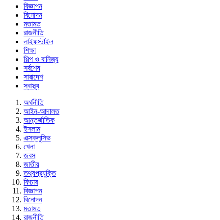
বিজ্ঞাপন
বিনোদন
মতামত
রাজনীতি
লাইফস্টাইল
শিক্ষা
শিল্প ও বানিজ্য
সর্বশেষ
সারাদেশ
স্বাস্থ্য
অর্থনীতি
আইন-আদালত
আন্তর্জাতিক
ইসলাম
এক্সক্লুসিভ
খেলা
জবস
জাতীয়
তথ্যপ্রযুক্তি
ফিচার
বিজ্ঞাপন
বিনোদন
মতামত
রাজনীতি